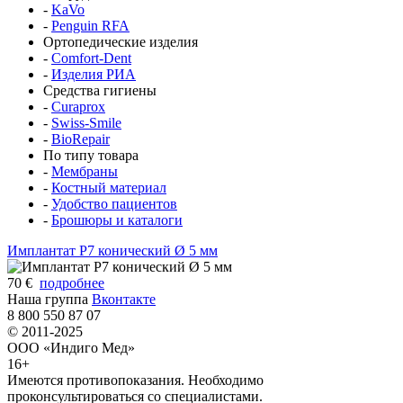
-
KaVo
-
Penguin RFA
Ортопедические изделия
-
Comfort-Dent
-
Изделия РИА
Средства гигиены
-
Curaprox
-
Swiss-Smile
-
BioRepair
По типу товара
-
Мембраны
-
Костный материал
-
Удобство пациентов
-
Брошюры и каталоги
Имплантат P7 конический Ø 5 мм
70 €
подробнее
Наша группа
Вконтакте
8 800 550 87 07
© 2011-2025
ООО «Индиго Мед»
16+
Имеются противопоказания. Необходимо
проконсультироваться со специалистами.