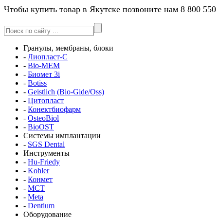
Чтобы купить товар в Якутске позвоните нам 8 800 550
Гранулы, мембраны, блоки
-
Лиопласт-С
-
Bio-MEM
-
Биомет 3i
-
Botiss
-
Geistlich (Bio-Gide/Oss)
-
Цитопласт
-
Конектбиофарм
-
OsteoBiol
-
BioOST
Системы имплантации
-
SGS Dental
Инструменты
-
Hu-Friedy
-
Kohler
-
Конмет
-
MCT
-
Meta
-
Dentium
Оборудование