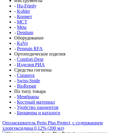
Инструменты
-
Hu-Friedy
-
Kohler
-
Конмет
-
MCT
-
Meta
-
Dentium
Оборудование
-
KaVo
-
Penguin RFA
Ортопедические изделия
-
Comfort-Dent
-
Изделия РИА
Средства гигиены
-
Curaprox
-
Swiss-Smile
-
BioRepair
По типу товара
-
Мембраны
-
Костный материал
-
Удобство пациентов
-
Брошюры и каталоги
Ополаскиватель Perio Plus Protect, с содержанием
хлоргексидина 0,12% (200 мл)