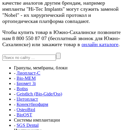
качестве аналогов другим брендам, например
импланты "Hi-Tec Implants" могут служить заменой
"Nobel" - их хирургический протокол и
ортопедическая платформа совпадают.
Чтобы купить товар в Южно-Сахалинске позвоните
нам 8 800 550 87 07 (бесплатный звонок для Южно-
Сахалинске) или закажите товар в
онлайн каталоге
.
Гранулы, мембраны, блоки
-
Лиопласт-С
-
Bio-MEM
-
Биомет 3i
-
Botiss
-
Geistlich (Bio-Gide/Oss)
-
Цитопласт
-
Конектбиофарм
-
OsteoBiol
-
BioOST
Системы имплантации
-
SGS Dental