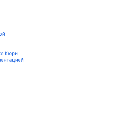
ой
ке Кюри
гментацией