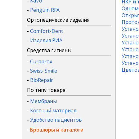
-
KaVo
НКР и 
Одномо
-
Penguin RFA
Открыт
Ортопедические изделия
Проток
Устано
-
Comfort-Dent
Устано
-
Изделия РИА
Устано
Устано
Средства гигиены
Устано
-
Curaprox
Устано
Цветов
-
Swiss-Smile
-
BioRepair
По типу товара
-
Мембраны
-
Костный материал
-
Удобство пациентов
-
Брошюры и каталоги