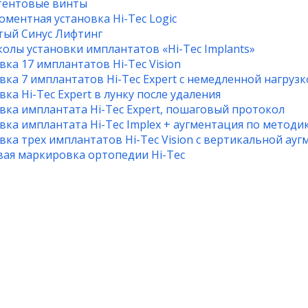
тентовые винты
ментная установка Hi-Tec Logic
ый Синус Лифтинг
олы установки имплантатов «Hi-Tec Implants»
вка 17 имплантатов Hi-Tec Vision
вка 7 имплантатов Hi-Tec Expert c немедленной нагрузк
вка Hi-Tec Expert в лунку после удаления
вка имплантата Hi-Tec Expert, пошаговый протокол
вка имплантата Hi-Tec Implex + аугментация по методи
вка трех имплантатов Hi-Tec Vision c вертикальной ау
ая маркировка ортопедии Hi-Tec