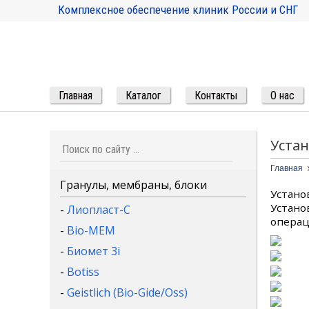
Комплексное обеспечение клиник России и СНГ
Главная
Каталог
Контакты
О нас
Устан
Главная
Гранулы, мембраны, блоки
Устано
Установ
-
Лиопласт-С
операц
-
Bio-MEM
-
Биомет 3i
-
Botiss
-
Geistlich (Bio-Gide/Oss)