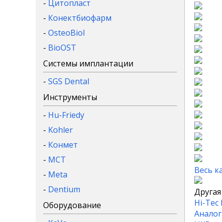
-
Цитопласт
-
Конектбиофарм
-
OsteoBiol
-
BioOST
Системы имплантации
-
SGS Dental
Инструменты
-
Hu-Friedy
-
Kohler
-
Конмет
-
MCT
Весь к
-
Meta
-
Dentium
Другая
Hi-Tec
Оборудование
Аналог