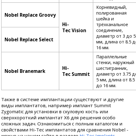
Корневидный,
полированная
Nobel Replace Groovy
шейка и
Hi-
трёхканальное
Tec Vision
соединение,
диаметр от 3 до 5
Nobel Replace Select
мм, длина от 8.5 
16 мм.
Параллельные
стенки, наружный
Hi-
шестигранник,
Nobel Branemark
Tec Summit
диаметр от 3.75 д
5 мм, длина от 8.5
до 16 мм.
Также в системе имплантации существуют и другие
виды имплантатов, например имплант Summit
Zygomatic для установки в скуловую кость или
сверхкороткий имплантат X6 для решения особо
сложных задач. Ознакомиться с полным каталогом и
свойствами Hi-Tec имплантатов для сравнения Nobel -
можно на нашем сайте в разделе
Hi-Tec Implants
.