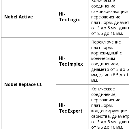
Коническое
соединение,
самонарезающийс
Hi-
Nobel Active
переключение
Tec Logic
платформ, диаме
от 3 до 5 мм, дли
от 8.5 до 16 мм.
Переключение
платформ,
корневидный с
Hi-
коническим
Tec Implex
соединением,
диаметр от 3 до 5
мм, длина 8.5 до 1
мм.
Nobel Replace CC
Коническое
соединение,
переключение
Hi-
платформ,
Tec Expert
конденсирующие
свойства, диамет
от 3 до 5 мм, дли
от 8.5 до 16 мм.