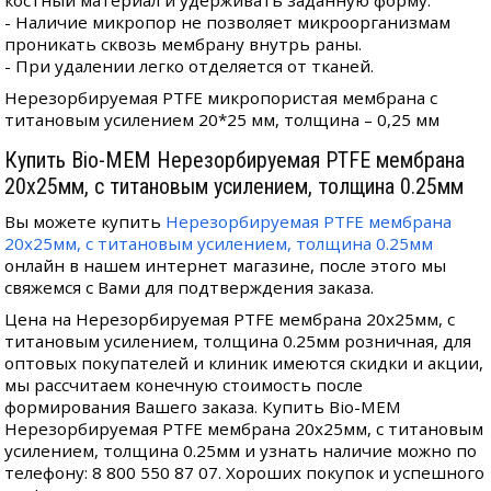
костный материал и удерживать заданную форму.
- Наличие микропор не позволяет микроорганизмам
проникать сквозь мембрану внутрь раны.
- При удалении легко отделяется от тканей.
Нерезорбируемая PTFE микропористая мембрана с
титановым усилением 20*25 мм, толщина – 0,25 мм
Купить Bio-MEM Нерезорбируемая PTFE мембрана
20x25мм, с титановым усилением, толщина 0.25мм
Вы можете купить
Нерезорбируемая PTFE мембрана
20x25мм, с титановым усилением, толщина 0.25мм
онлайн в нашем интернет магазине, после этого мы
свяжемся с Вами для подтверждения заказа.
Цена на Нерезорбируемая PTFE мембрана 20x25мм, с
титановым усилением, толщина 0.25мм розничная, для
оптовых покупателей и клиник имеются скидки и акции,
мы рассчитаем конечную стоимость после
формирования Вашего заказа. Купить Bio-MEM
Нерезорбируемая PTFE мембрана 20x25мм, с титановым
усилением, толщина 0.25мм и узнать наличие можно по
телефону: 8 800 550 87 07. Хороших покупок и успешного