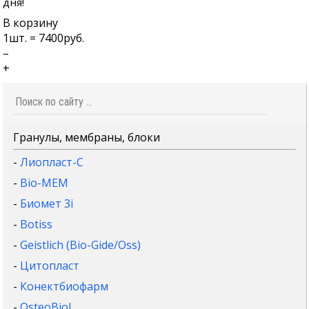
дня!
В корзину
1
шт. =
7400
руб.
–
+
Гранулы, мембраны, блоки
-
Лиопласт-С
-
Bio-MEM
-
Биомет 3i
-
Botiss
-
Geistlich (Bio-Gide/Oss)
-
Цитопласт
-
Конектбиофарм
-
OsteoBiol