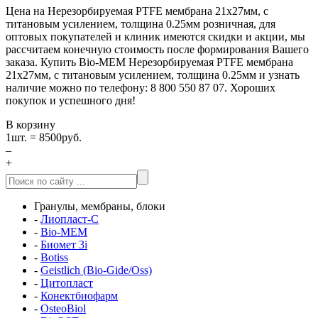
Цена на Нерезорбируемая PTFE мембрана 21x27мм, с
титановым усилением, толщина 0.25мм розничная, для
оптовых покупателей и клиник имеются скидки и акции, мы
рассчитаем конечную стоимость после формирования Вашего
заказа. Купить Bio-MEM Нерезорбируемая PTFE мембрана
21x27мм, с титановым усилением, толщина 0.25мм и узнать
наличие можно по телефону: 8 800 550 87 07. Хороших
покупок и успешного дня!
В корзину
1
шт. =
8500
руб.
–
+
Гранулы, мембраны, блоки
-
Лиопласт-С
-
Bio-MEM
-
Биомет 3i
-
Botiss
-
Geistlich (Bio-Gide/Oss)
-
Цитопласт
-
Конектбиофарм
-
OsteoBiol