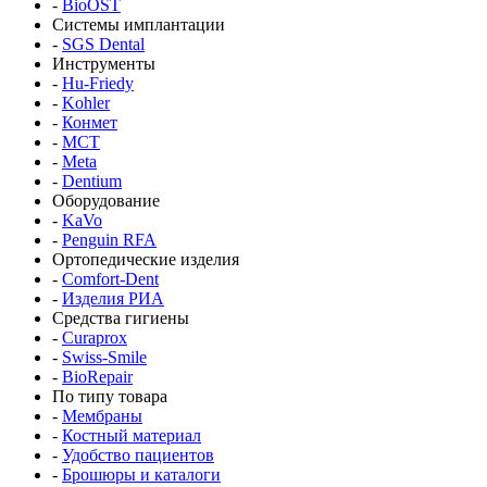
-
BioOST
Системы имплантации
-
SGS Dental
Инструменты
-
Hu-Friedy
-
Kohler
-
Конмет
-
MCT
-
Meta
-
Dentium
Оборудование
-
KaVo
-
Penguin RFA
Ортопедические изделия
-
Comfort-Dent
-
Изделия РИА
Средства гигиены
-
Curaprox
-
Swiss-Smile
-
BioRepair
По типу товара
-
Мембраны
-
Костный материал
-
Удобство пациентов
-
Брошюры и каталоги