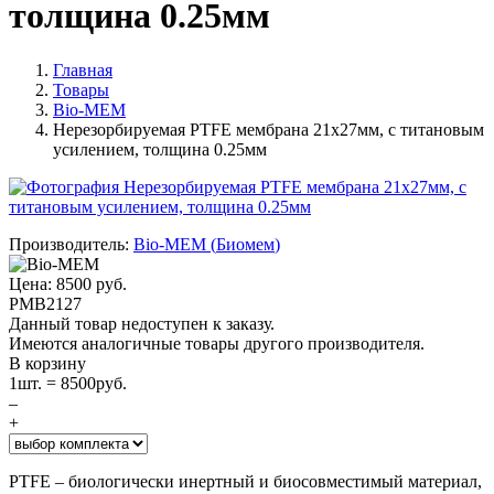
толщина 0.25мм
Главная
Товары
Bio-MEM
Нерезорбируемая PTFE мембрана 21x27мм, с титановым
усилением, толщина 0.25мм
Производитель:
Bio-MEM
(
Биомем
)
Цена:
8500
руб.
PMB2127
Данный товар недоступен к заказу.
Имеются аналогичные товары другого производителя.
В корзину
1
шт. =
8500
руб.
–
+
PTFE – биологически инертный и биосовместимый материал,