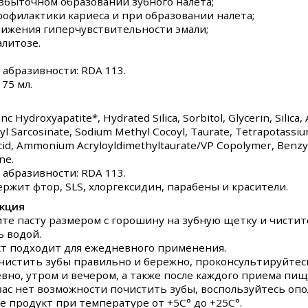
избыточном образовании зубного налета;
профилактики кариеса и при образовании налета;
снижения гиперчувствительности эмали;
алитозе.
 абразивности: RDA 113.
75 мл.
inc Hydroxyapatite*, Hydrated Silica, Sorbitol, Glycerin, Silica
yl Sarcosinate, Sodium Methyl Cocoyl, Taurate, Tetrapotassiu
Acid, Ammonium Acryloyldimethyltaurate/VP Copolymer, Benzy
ne.
 абразивности: RDA 113.
ержит фтор, SLS, хлоргексидин, парабены и красители.
кция
те пасту размером с горошину на зубную щетку и чистит
ь водой.
т подходит для ежедневного применения.
чистить зубы правильно и бережно, проконсультируйтесь
вно, утром и вечером, а также после каждого приема пищ
 вас нет возможности почистить зубы, воспользуйтесь опо
е продукт при температуре от +5С° до +25С°.