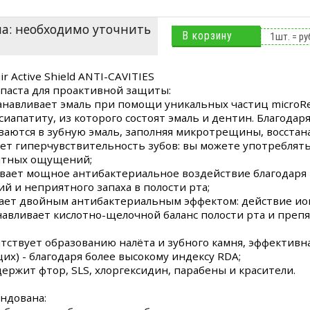
а: необходимо уточнить
В корзину
1
шт. =
ру
ir Active Shield ANTI-CAVITIES
 паста для проактивной защиты:
танавливает эмаль при помощи уникальных частиц microR
сиапатиту, из которого состоят эмаль и дентин. Благодаря
ваются в зубную эмаль, заполняя микротрещины, восстана
ает гиперчувствительность зубов: вы можете употреблят
ятных ощущений;
ывает мощное антибактериальное воздействие благодаря
ий и неприятного запаха в полости рта;
дает двойным антибактериальным эффектом: действие ио
навливает кислотно-щелочной баланс полости рта и преп
ятствует образованию налёта и зубного камня, эффективн
щих) - благодаря более высокому индексу RDA;
одержит фтор, SLS, хлоргексидин, парабены и красители.
ндована: