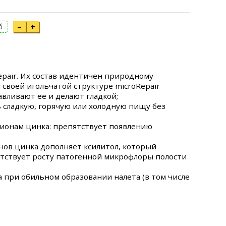
–
+
б.
epair. Их состав идентичен природному
 своей игольчатой структуре microRepair
вливают ее и делают гладкой;
ь сладкую, горячую или холодную пищу без
 ионам цинка: препятствует появлению
нов цинка дополняет ксилитол, который
ятствует росту патогенной микрофлоры полости
а при обильном образовании налета (в том числе