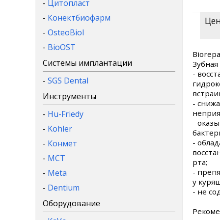
-
Цитопласт
-
Конектбиофарм
Цен
-
OsteoBiol
-
BioOST
Biorepa
Системы имплантации
Зубная
- восс
-
SGS Dental
гидрок
встраи
Инструменты
- сниж
непри
-
Hu-Friedy
- оказ
-
Kohler
бактер
- обла
-
Конмет
восста
-
MCT
рта;
- преп
-
Meta
у куря
-
Dentium
- не с
Оборудование
Рекоме