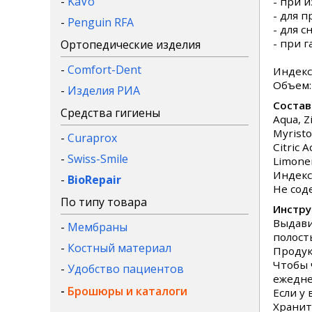
-
KaVo
- при 
- для 
-
Penguin RFA
- для 
- при г
Ортопедические изделия
-
Comfort-Dent
Индекс
Объем: 
-
Изделия РИА
Состав
Средства гигиены
Aqua, Z
Myristo
-
Curaprox
Citric 
-
Swiss-Smile
Limone
Индекс
-
BioRepair
Не сод
По типу товара
Инстру
Выдави
-
Мембраны
полост
-
Костный материал
Продук
Чтобы 
-
Удобство пациентов
ежедне
-
Брошюры и каталоги
Если у
Хранит