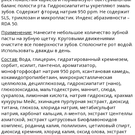
баланс полости рта. Гидроксиапатиты укрепляют эмаль
зубов. Содержит фторид натрия 950 ppm. Не содержит
SLS, триклозан и микропластик. Индекс абразивности –
RDA 50.
Применение:
Нанесите небольшое количество зубной
пасты на зубную щетку. Круговыми движениями
очистите все поверхности зубов. Сполосните рот водой.
Использовать дважды в день.
Состав:
Вода, глицерин, гидратированный кремнезем,
сорбит, ксилит, пантенол, ароматизатор,
монофторфосфат натрия 950 ppm, ксантановая камедь,
кокамидопропилбетаин, микрокристаллическая
целлюлоза, децилглюкозид, гидроксиапатит (нано),
глюкозоксидаза, мальтодекстрин, маннит, слюда,
сукралоза, лимонная кислота, натрия гидроксид, крахмал
кукурузы Мейс, эхинацея пурпурная экстракт, диоксид
титана, глюкоза, хлорида натрия, метабисульфит
натрия, карбонат кальция, л-ментол, экстракт Центеллы
азиатской, экстракт цитрусовых Биофлавоноидов
комплекс, роданид калия, полилизин, цетиловый спирт,
диоксид кремния, хлорид калия, оксид олова, экстракт