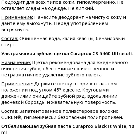
Подходит для всех типов кожи, гипоаллергенно. Не
оставляет следы на одежде. Не липкий.
Применение:
Нанесите деодорант на чистую кожу и
дайте ему высохнуть. Перед употреблением
встряхнуть.
Состав:
Очищенная вода, калия квасцы, бензиловый
спирт.
Ультрамягкая зубная щетка Curaprox CS 5460 Ultrasoft
Назначение:
Щетка рекомендована для ежедневного
очищения зубов, обеспечивает качественное и
нетравматичное удаление зубного налета.
Применение:
Держите щетку в горизонтальном
положении под углом 45° к десне. Круговыми
движениями очищайте зубной ряд, вдоль линии
десневой борозды и жевательную поверхность.
Состав:
Запатентованное полиэстеровое волокно
CUREN®, гигиенически безопасный полипропилен.
Отбеливающая зубная паста Curaprox Black Is White, 10
ml