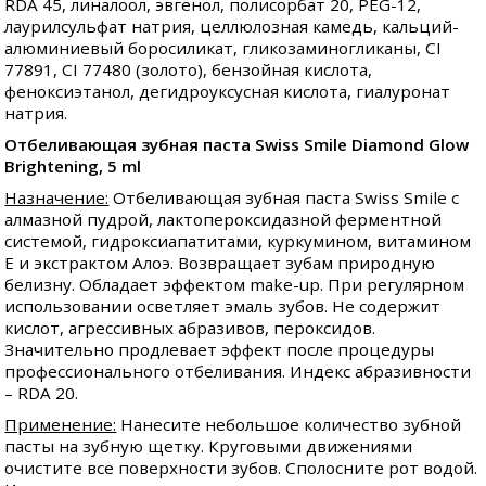
RDA 45, линалоол, эвгенол, полисорбат 20, PEG-12,
лаурилсульфат натрия, целлюлозная камедь, кальций-
алюминиевый боросиликат, гликозаминогликаны, CI
77891, CI 77480 (золото), бензойная кислота,
феноксиэтанол, дегидроуксусная кислота, гиалуронат
натрия.
Отбеливающая зубная паста Swiss Smile Diamond Glow
Brightening, 5 ml
Назначение:
Отбеливающая зубная паста Swiss Smile с
алмазной пудрой, лактопероксидазной ферментной
системой, гидроксиапатитами, куркумином, витамином
Е и экстрактом Алоэ. Возвращает зубам природную
белизну. Обладает эффектом make-up. При регулярном
использовании осветляет эмаль зубов. Не содержит
кислот, агрессивных абразивов, пероксидов.
Значительно продлевает эффект после процедуры
профессионального отбеливания. Индекс абразивности
– RDA 20.
Применение:
Нанесите небольшое количество зубной
пасты на зубную щетку. Круговыми движениями
очистите все поверхности зубов. Сполосните рот водой.