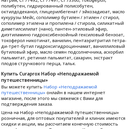
натрия, CI 77492, CI 77491, CI 73360, токоферол,
полибутен, гидрированный полисобутен,
октилдодеканол, глицерилбегенат / эйкозадиоат, масло
кукурузы Мейс, сополимер бутилен / этилен / стирол,
сополимер этилена и пропилена / стирола, силикатный
диметилсилилат (нано), пантен-этиловый эфир,
диэтиламино гидроксибензойный гексиловый бензоат,
токоферол никотинат, ванилин, пентаэритритил тетра-
ди-трет-бутил гидроксигидроциннамат, ваниллиловый
бутиловый эфир, масло семян подсолнечника, аскорбил
пальмитат, ретинил пальмитат, сахарин, экстракт
плодов стручкового перца, тальк.
Купить Curaprox Набор «Неподражаемой
путешественницы»
Вы можете купить
Набор «Неподражаемой
путешественницы»
онлайн в нашем интернет
магазине, после этого мы свяжемся с Вами для
подтверждения заказа.
Цена на Набор «Неподражаемой путешественницы»
розничная, для оптовых покупателей и клиник имеются
скидки и акции, мы рассчитаем конечную стоимость