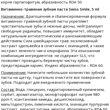
корня гарпагофитум, абразивность RDA 50.
Витаминно-травяная зубная паста Swiss Smile, 5 ml
Назначение:
Драгоценная и сбалансированная формула
витаминно-травяной зубной пасты укрепляет
чувствительные зубы и нежные десны, нейтрализует
свободные радикалы, повышает иммунитет, обладает
натуральным антисептическим и ранозаживляющим
действием. Сила швейцарских трав: эксклюзивный
экстракт эдельвейса в сочетании с эхинацеей, а также
экстракт зеленого чая и хлорофилла. Эта изысканная
комбинация ингредиентов не содержит SLS, что
позволяет проводить бережную чистку зубов,
предотвращая кариес. Индекс абразивности – RDA 60.
Применение:
Нанесите небольшое количество зубной
пасты на щетку, тщательно очистите все поверхности
зубов. Подходит для ежедневного применения.
Состав:
Вода, глицерин, гидратированный кремнезем,
сорбит, ароматизатор, монофторфосфат натрия 980
ppm F, ксантановая камедь, децилглюкозид,
мальтодекстрин, лимонная кислота, эхинацея пурпурная
экстракт, диоксид титана, ментол, абразивность RDA 60,