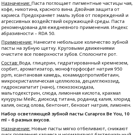
Назначение:
Паста поглощает пигментные частицы чая,
кофе, никотина, красного вина. Двойная защита от
кариеса. Предохраняет эмаль зубов от повреждений и
агрессивных воздействий окружающей среды. Паста
рекомендована для ежедневного применения. Индекс
абразивности – RDA 50.
Применение:
Нанесите небольшое количество зубной
пасты на зубную щетку. Круговыми движениями
очистите все поверхности зубов. Сполосните рот.
Состав:
Вода, глицерин, гидратированный кремнезем,
сорбит, ароматизатор, монофторфосфат натрия 950
ppm, ксантановая камедь, кокамидопропилбетаин,
микрокристаллическая целлюлоза, децилглюкозид,
гидроксиапатит (нано), глюкозоксидаза,
мальтодекстрин, слюда, лимонная кислота, крахмал
кукурузы Мейс, диоксид титана, роданид калия, хлорид
калия, оксид олова, бентонит, бензоат натрия, лимонен.
Набор осветляющей зубной пасты Curaprox Be You, 10
ml – 6 разных вкусов.
Назначение:
Новые пасты мягко отбеливают, снижают
риск появления кариеса и нормализуют бактериальный