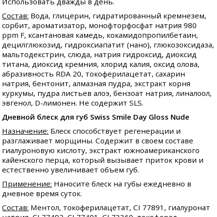
Использовать дважды в день.
Состав:
Вода, глицерин, гидратированный кремнезем,
сорбит, ароматизатор, монофторфосфат натрия 980
ppm F, ксантановая камедь, кокамидопропилбетаин,
децилглюкозид, гидроксиапатит (нано), глюкозоксидаза,
мальтодекстрин, слюда, натрия гидроксид, диоксид
титана, диоксид кремния, хлорид калия, оксид олова,
абразивность RDA 20, токоферилацетат, сахарин
натрия, бентонит, алмазная пудра, экстракт корня
куркумы, пудра листьев алоэ, бензоат натрия, линалоол,
эвгенол, D-лимонен. Не содержит SLS.
Дневной блеск для губ Swiss Smile Day Gloss Nude
Назначение:
Блеск способствует регенерации и
разглаживает морщины. Содержит в своем составе
гиалуроновую кислоту, экстракт южноамериканского
кайенского перца, который вызывает приток крови и
естественно увеличивает объем губ.
Применение:
Наносите блеск на губы ежедневно в
дневное время суток.
Состав:
Ментол, токоферилацетат, CI 77891, гиалуронат