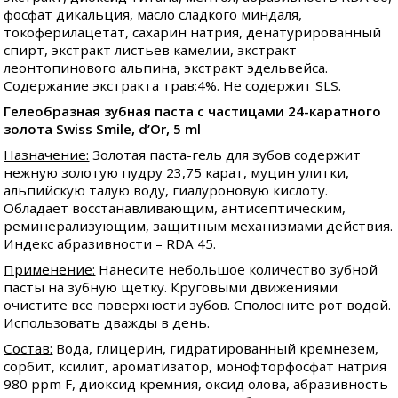
фосфат дикальция, масло сладкого миндаля,
токоферилацетат, сахарин натрия, денатурированный
спирт, экстракт листьев камелии, экстракт
леонтопинового альпина, экстракт эдельвейса.
Содержание экстракта трав:4%. Не содержит SLS.
Гелеобразная зубная паста с частицами 24-каратного
золота Swiss Smile, d’Or, 5 ml
Назначение:
Золотая паста-гель для зубов содержит
нежную золотую пудру 23,75 карат, муцин улитки,
альпийскую талую воду, гиалуроновую кислоту.
Обладает восстанавливающим, антисептическим,
реминерализующим, защитным механизмами действия.
Индекс абразивности – RDA 45.
Применение:
Нанесите небольшое количество зубной
пасты на зубную щетку. Круговыми движениями
очистите все поверхности зубов. Сполосните рот водой.
Использовать дважды в день.
Состав:
Вода, глицерин, гидратированный кремнезем,
сорбит, ксилит, ароматизатор, монофторфосфат натрия
980 ppm F, диоксид кремния, оксид олова, абразивность