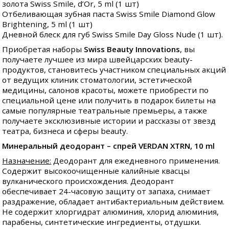
золота Swiss Smile, d’Or, 5 ml (1 шт)
Отбеливающая зубная паста Swiss Smile Diamond Glow
Brightening, 5 ml (1 шт)
Дневной блеск для губ Swiss Smile Day Gloss Nude (1 шт).
Приобретая наборы
Swiss Beauty Innovations
, вы
получаете лучшее из мира швейцарских beauty-
продуктов, становитесь участником специальных акций
от ведущих клиник стоматологии, эстетической
медицины, салонов красоты, можете приобрести по
специальной цене или получить в подарок билеты на
самые популярные театральные премьеры, а также
получаете эксклюзивные истории и рассказы от звезд
театра, бизнеса и сферы beauty.
Минеральный деодорант – спрей VERDAN XTRN, 10 ml
Назначение:
Деодорант для ежедневного применения.
Содержит высокоочищенные калийные квасцы
вулканического происхождения. Деодорант
обеспечивает 24-часовую защиту от запаха, снимает
раздражение, обладает антибактериальным действием.
Не содержит хлоргидрат алюминия, хлорид алюминия,
парабены, синтетические ингредиенты, отдушки.