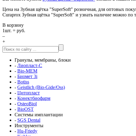
Цена на Зубная щётка "SuperSoft" розничная, для оптовых по
Curaprox Зубная щётка "SuperSoft" и узнать наличие можно по 
В корзину
1
шт. =
руб.
–
+
Гранулы, мембраны, блоки
-
Лиопласт-С
-
Bio-MEM
-
Биомет 3i
-
Botiss
-
Geistlich (Bio-Gide/Oss)
-
Цитопласт
-
Конектбиофарм
-
OsteoBiol
-
BioOST
Системы имплантации
-
SGS Dental
Инструменты
-
Hu-Friedy