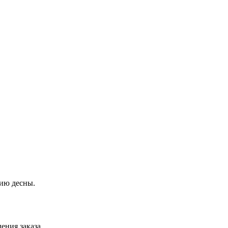
нию десны.
ения заказа.