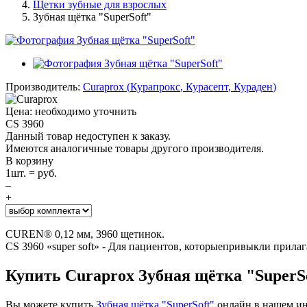
Щетки зубные для взрослых
Зубная щётка "SuperSoft"
Производитель:
Curaprox
(
Курапрокс
,
Курасепт
,
Кураден
)
Цена: необходимо уточнить
CS 3960
Данный товар недоступен к заказу.
Имеются аналогичные товары другого производителя.
В корзину
1
шт. =
руб.
–
+
CUREN® 0,12 мм, 3960 щетинок.
CS 3960 «super soft» - Для пациентов, которыепривыкли прилаг
Купить Curaprox Зубная щётка "SuperS
Вы можете купить
Зубная щётка "SuperSoft"
онлайн в нашем инт