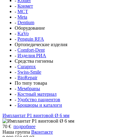
-
Kohler
-
Конмет
-
MCT
-
Meta
-
Dentium
Оборудование
-
KaVo
-
Penguin RFA
Ортопедические изделия
-
Comfort-Dent
-
Изделия РИА
Средства гигиены
-
Curaprox
-
Swiss-Smile
-
BioRepair
По типу товара
-
Мембраны
-
Костный материал
-
Удобство пациентов
-
Брошюры и каталоги
Имплантат P1 винтовой Ø 6 мм
70 €
подробнее
Наша группа
Вконтакте