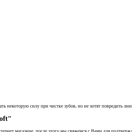
ать некоторую силу при чистке зубов, но не хотят повредить ли
oft"
ернет магазине, после этого мы свяжемся с Вами для подтвержд