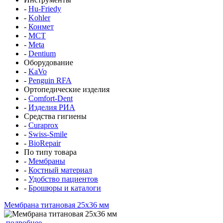
-
Hu-Friedy
-
Kohler
-
Конмет
-
MCT
-
Meta
-
Dentium
Оборудование
-
KaVo
-
Penguin RFA
Ортопедические изделия
-
Comfort-Dent
-
Изделия РИА
Средства гигиены
-
Curaprox
-
Swiss-Smile
-
BioRepair
По типу товара
-
Мембраны
-
Костный материал
-
Удобство пациентов
-
Брошюры и каталоги
Мембрана титановая 25x36 мм
подробнее