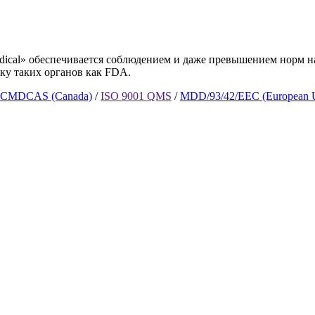
omedical» обеспечивается соблюдением и даже превышением нор
ку таких органов как FDA.
3 CMDCAS (Canada)
/
ISO 9001 QMS
/
MDD/93/42/EEC (European U