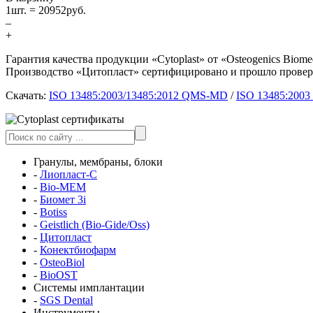
1
шт. =
20952
руб.
–
+
Гарантия качества продукции «Cytoplast» от «Osteogenics Bi
Производство «Цитопласт» сертифицировано и прошло провер
Скачать:
ISO 13485:2003/13485:2012 QMS-MD
/
ISO 13485:200
Гранулы, мембраны, блоки
-
Лиопласт-С
-
Bio-MEM
-
Биомет 3i
-
Botiss
-
Geistlich (Bio-Gide/Oss)
-
Цитопласт
-
Конектбиофарм
-
OsteoBiol
-
BioOST
Системы имплантации
-
SGS Dental
Инструменты