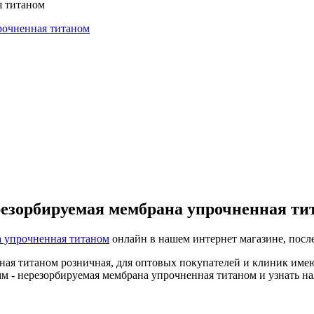
я титаном
ерезорбируемая мембрана упрочненная ти
а упрочненная титаном
онлайн в нашем интернет магазине, после
нная титаном розничная, для оптовых покупателей и клиник име
м - нерезорбируемая мембрана упрочненная титаном и узнать на