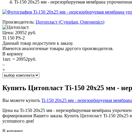
Ti-150 20x25 мм - нерезорбируемая мембрана упрочненна
Производитель:
Цитопласт
(
Cytoplast
,
Osteogenics
)
Цена:
20952
руб.
Ti 150 PS-2
Данный товар недоступен к заказу.
Имеются аналогичные товары другого производителя.
В корзину
1
шт. =
20952
руб.
–
+
Купить Цитопласт Ti-150 20x25 мм - н
Вы можете купить
Ti-150 20x25 мм - нерезорбируемая мембран
Цена на Ti-150 20x25 мм - нерезорбируемая мембрана упрочне
формирования Вашего заказа. Купить Цитопласт Ti-150 20x25 м
успешного дня!
В корзину