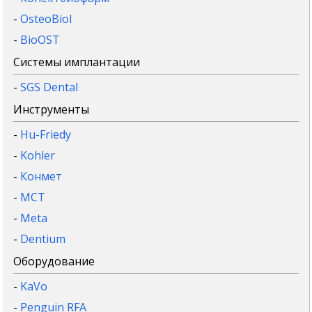
-
OsteoBiol
-
BioOST
Системы имплантации
-
SGS Dental
Инструменты
-
Hu-Friedy
-
Kohler
-
Конмет
-
MCT
-
Meta
-
Dentium
Оборудование
-
KaVo
-
Penguin RFA