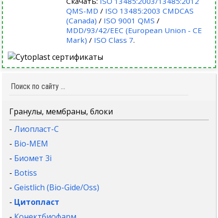
Скачать:
ISO 13485:2003/13485:2012
QMS-MD
/
ISO 13485:2003 CMDCAS
(Canada)
/
ISO 9001 QMS
/
MDD/93/42/EEC (European Union - CE
Mark)
/
ISO Class 7
.
Гранулы, мембраны, блоки
-
Лиопласт-С
-
Bio-MEM
-
Биомет 3i
-
Botiss
-
Geistlich (Bio-Gide/Oss)
-
Цитопласт
-
Конектбиофарм