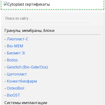
Гранулы, мембраны, блоки
-
Лиопласт-С
-
Bio-MEM
-
Биомет 3i
-
Botiss
-
Geistlich (Bio-Gide/Oss)
-
Цитопласт
-
Конектбиофарм
-
OsteoBiol
-
BioOST
Системы имплантации