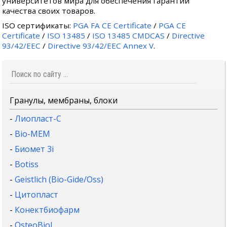
университетов мира для обеспечения гарантии
качества своих товаров.
ISO сертификаты:
PGA FA CE Certificate
/
PGA CE
Certificate
/
ISO 13485
/
ISO 13485 CMDCAS
/
Directive
93/42/EEC
/
Directive 93/42/EEC Annex V
.
Гранулы, мембраны, блоки
-
Лиопласт-С
-
Bio-MEM
-
Биомет 3i
-
Botiss
-
Geistlich (Bio-Gide/Oss)
-
Цитопласт
-
Конектбиофарм
-
OsteoBiol