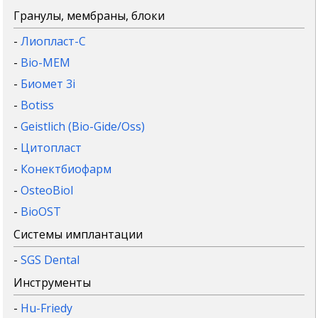
Гранулы, мембраны, блоки
-
Лиопласт-С
-
Bio-MEM
-
Биомет 3i
-
Botiss
-
Geistlich (Bio-Gide/Oss)
-
Цитопласт
-
Конектбиофарм
-
OsteoBiol
-
BioOST
Системы имплантации
-
SGS Dental
Инструменты
-
Hu-Friedy