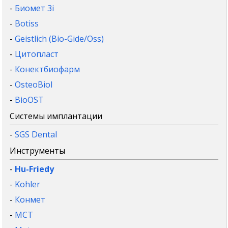
-
Биомет 3i
-
Botiss
-
Geistlich (Bio-Gide/Oss)
-
Цитопласт
-
Конектбиофарм
-
OsteoBiol
-
BioOST
Системы имплантации
-
SGS Dental
Инструменты
-
Hu-Friedy
-
Kohler
-
Конмет
-
MCT