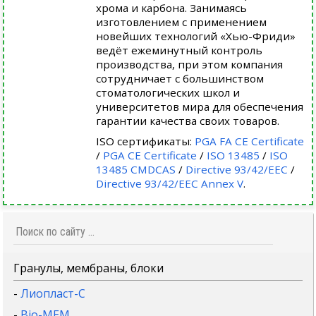
хрома и карбона. Занимаясь
изготовлением с применением
новейших технологий «Хью-Фриди»
ведёт ежеминутный контроль
производства, при этом компания
сотрудничает с большинством
стоматологических школ и
университетов мира для обеспечения
гарантии качества своих товаров.
ISO сертификаты:
PGA FA CE Certificate
/
PGA CE Certificate
/
ISO 13485
/
ISO
13485 CMDCAS
/
Directive 93/42/EEC
/
Directive 93/42/EEC Annex V
.
Гранулы, мембраны, блоки
-
Лиопласт-С
-
Bio-MEM