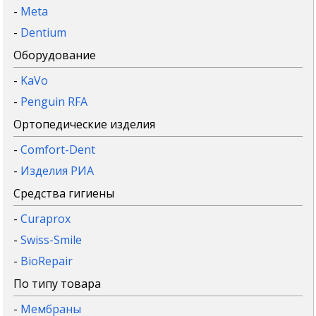
-
Meta
-
Dentium
Оборудование
-
KaVo
-
Penguin RFA
Ортопедические изделия
-
Comfort-Dent
-
Изделия РИА
Средства гигиены
-
Curaprox
-
Swiss-Smile
-
BioRepair
По типу товара
-
Мембраны