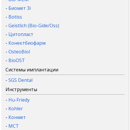
-
Биомет 3i
-
Botiss
-
Geistlich (Bio-Gide/Oss)
-
Цитопласт
-
Конектбиофарм
-
OsteoBiol
-
BioOST
Системы имплантации
-
SGS Dental
Инструменты
-
Hu-Friedy
-
Kohler
-
Конмет
-
MCT