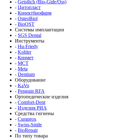
-
Geistlich (Bio-Gide/Oss)
-
Цитопласт
-
Конектбиофарм
-
OsteoBiol
-
BioOST
Системы имплантации
-
SGS Dental
Инструменты
-
Hu-Friedy
-
Kohler
-
Конмет
-
MCT
-
Meta
-
Dentium
Оборудование
-
KaVo
-
Penguin RFA
Ортопедические изделия
-
Comfort-Dent
-
Изделия РИА
Средства гигиены
-
Curaprox
-
Swiss-Smile
-
BioRepair
По типу товара