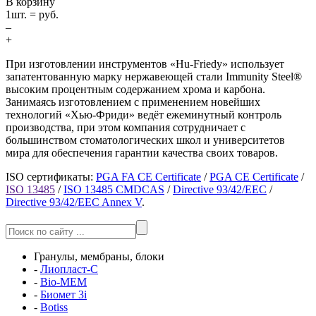
В корзину
1
шт. =
руб.
–
+
При изготовлении инструментов «Hu-Friedy» использует
запатентованную марку нержавеющей стали Immunity Steel®
высоким процентным содержанием хрома и карбона.
Занимаясь изготовлением с применением новейших
технологий «Хью-Фриди» ведёт ежеминутный контроль
производства, при этом компания сотрудничает с
большинством стоматологических школ и университетов
мира для обеспечения гарантии качества своих товаров.
ISO сертификаты:
PGA FA CE Certificate
/
PGA CE Certificate
/
ISO 13485
/
ISO 13485 CMDCAS
/
Directive 93/42/EEC
/
Directive 93/42/EEC Annex V
.
Гранулы, мембраны, блоки
-
Лиопласт-С
-
Bio-MEM
-
Биомет 3i
-
Botiss