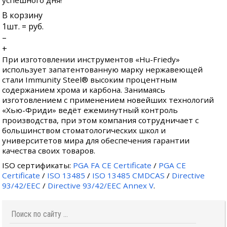
успешного дня!
В корзину
1
шт. =
руб.
–
+
При изготовлении инструментов «Hu-Friedy»
использует запатентованную марку нержавеющей
стали Immunity Steel® высоким процентным
содержанием хрома и карбона. Занимаясь
изготовлением с применением новейших технологий
«Хью-Фриди» ведёт ежеминутный контроль
производства, при этом компания сотрудничает с
большинством стоматологических школ и
университетов мира для обеспечения гарантии
качества своих товаров.
ISO сертификаты:
PGA FA CE Certificate
/
PGA CE
Certificate
/
ISO 13485
/
ISO 13485 CMDCAS
/
Directive
93/42/EEC
/
Directive 93/42/EEC Annex V
.