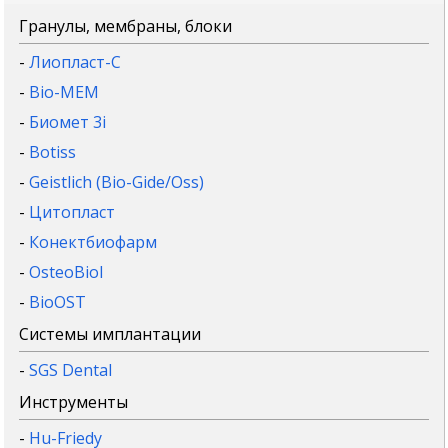
Гранулы, мембраны, блоки
-
Лиопласт-С
-
Bio-MEM
-
Биомет 3i
-
Botiss
-
Geistlich (Bio-Gide/Oss)
-
Цитопласт
-
Конектбиофарм
-
OsteoBiol
-
BioOST
Системы имплантации
-
SGS Dental
Инструменты
-
Hu-Friedy