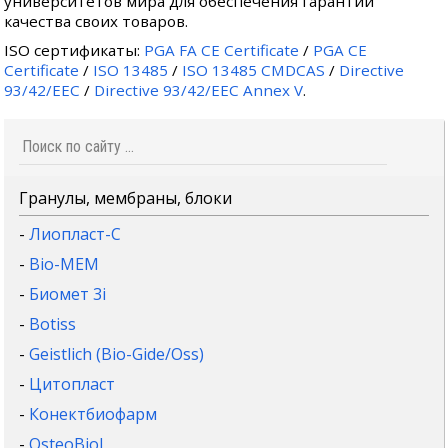
университетов мира для обеспечения гарантии
качества своих товаров.
ISO сертификаты:
PGA FA CE Certificate
/
PGA CE
Certificate
/
ISO 13485
/
ISO 13485 CMDCAS
/
Directive
93/42/EEC
/
Directive 93/42/EEC Annex V
.
Гранулы, мембраны, блоки
-
Лиопласт-С
-
Bio-MEM
-
Биомет 3i
-
Botiss
-
Geistlich (Bio-Gide/Oss)
-
Цитопласт
-
Конектбиофарм
-
OsteoBiol