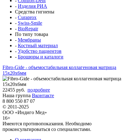
-
Comfort-Dent
-
Изделия РИА
Средства гигиены
-
Curaprox
-
Swiss-Smile
-
BioRepair
По типу товара
-
Мембраны
-
Костный материал
-
Удобство пациентов
-
Брошюры и каталоги
Fibro-Gide - объемостабильная коллагеновая матрица
15x20x6мм
22455 руб.
подробнее
Наша группа
Вконтакте
8 800 550 87 07
© 2011-2025
ООО «Индиго Мед»
16+
Имеются противопоказания. Необходимо
проконсультироваться со специалистами.
О компании