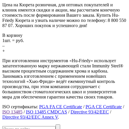
Цена на Кюрета розничная, для оптовых покупателей и
клиник имеются скидки и акции, мы рассчитаем конечную
стоимость после формирования Вашего заказа. Купить Hu-
Friedy Кюрета и узнать наличие можно по телефону: 8 800 550
87 07. Хороших покупок и успешного дня!
В корзину
1
шт. =
руб.
–
+
При изготовлении инструментов «Hu-Friedy» использует
запатентованную марку нержавеющей стали Immunity Steel®
высоким процентным содержанием хрома и карбона.
Занимаясь изготовлением с применением новейших
технологий «Хью-Фриди» ведёт ежеминутный контроль
производства, при этом компания сотрудничает с
большинством стоматологических школ и университетов
мира для обеспечения гарантии качества своих товаров.
ISO сертификаты:
PGA FA CE Certificate
/
PGA CE Certificate
/
ISO 13485
/
ISO 13485 CMDCAS
/
Directive 93/42/EEC
/
Directive 93/42/EEC Annex V
.