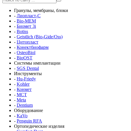
Гранулы, мембраны, блоки
-
Лиопласт-С
-
Bio-MEM
-
Биомет 3i
-
Botiss
-
Geistlich (Bio-Gide/Oss)
-
Цитопласт
-
Конектбиофарм
-
OsteoBiol
-
BioOST
Системы имплантации
-
SGS Dental
Инструменты
-
Hu-Friedy
-
Kohler
-
Конмет
-
MCT
-
Meta
-
Dentium
Оборудование
-
KaVo
-
Penguin RFA
Ортопедические изделия