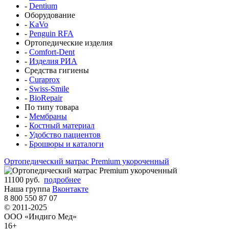
-
Dentium
Оборудование
-
KaVo
-
Penguin RFA
Ортопедические изделия
-
Comfort-Dent
-
Изделия РИА
Средства гигиены
-
Curaprox
-
Swiss-Smile
-
BioRepair
По типу товара
-
Мембраны
-
Костный материал
-
Удобство пациентов
-
Брошюры и каталоги
Ортопедический матрас Premium укороченный
11100 руб.
подробнее
Наша группа
Вконтакте
8 800 550 87 07
© 2011-2025
ООО «Индиго Мед»
16+