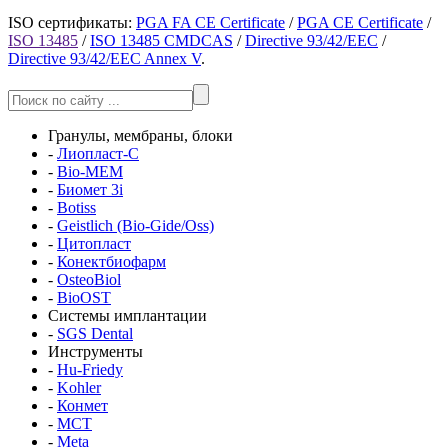
ISO сертификаты:
PGA FA CE Certificate
/
PGA CE Certificate
/
ISO 13485
/
ISO 13485 CMDCAS
/
Directive 93/42/EEC
/
Directive 93/42/EEC Annex V
.
Гранулы, мембраны, блоки
-
Лиопласт-С
-
Bio-MEM
-
Биомет 3i
-
Botiss
-
Geistlich (Bio-Gide/Oss)
-
Цитопласт
-
Конектбиофарм
-
OsteoBiol
-
BioOST
Системы имплантации
-
SGS Dental
Инструменты
-
Hu-Friedy
-
Kohler
-
Конмет
-
MCT
-
Meta