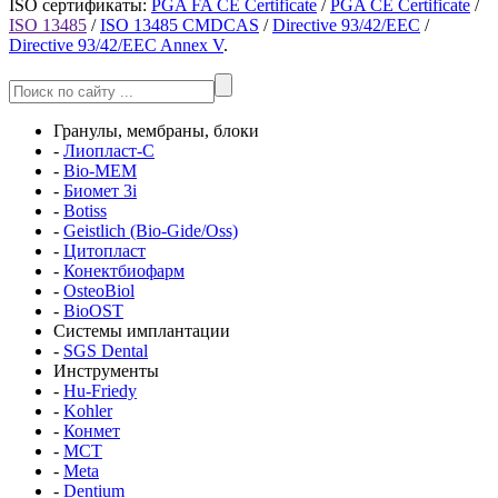
ISO сертификаты:
PGA FA CE Certificate
/
PGA CE Certificate
/
ISO 13485
/
ISO 13485 CMDCAS
/
Directive 93/42/EEC
/
Directive 93/42/EEC Annex V
.
Гранулы, мембраны, блоки
-
Лиопласт-С
-
Bio-MEM
-
Биомет 3i
-
Botiss
-
Geistlich (Bio-Gide/Oss)
-
Цитопласт
-
Конектбиофарм
-
OsteoBiol
-
BioOST
Системы имплантации
-
SGS Dental
Инструменты
-
Hu-Friedy
-
Kohler
-
Конмет
-
MCT
-
Meta
-
Dentium