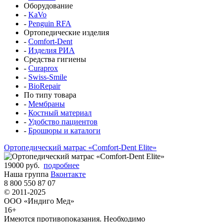
Оборудование
-
KaVo
-
Penguin RFA
Ортопедические изделия
-
Comfort-Dent
-
Изделия РИА
Средства гигиены
-
Curaprox
-
Swiss-Smile
-
BioRepair
По типу товара
-
Мембраны
-
Костный материал
-
Удобство пациентов
-
Брошюры и каталоги
Ортопедический матрас «Comfort-Dent Elite»
19000 руб.
подробнее
Наша группа
Вконтакте
8 800 550 87 07
© 2011-2025
ООО «Индиго Мед»
16+
Имеются противопоказания. Необходимо