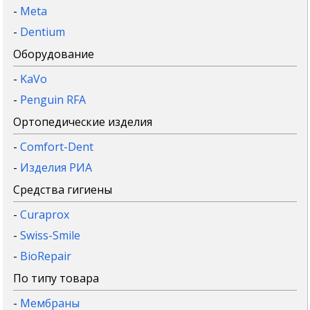
-
Meta
-
Dentium
Оборудование
-
KaVo
-
Penguin RFA
Ортопедические изделия
-
Comfort-Dent
-
Изделия РИА
Средства гигиены
-
Curaprox
-
Swiss-Smile
-
BioRepair
По типу товара
-
Мембраны