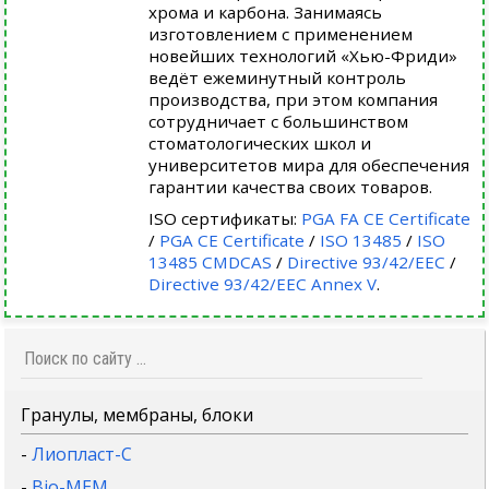
хрома и карбона. Занимаясь
изготовлением с применением
новейших технологий «Хью-Фриди»
ведёт ежеминутный контроль
производства, при этом компания
сотрудничает с большинством
стоматологических школ и
университетов мира для обеспечения
гарантии качества своих товаров.
ISO сертификаты:
PGA FA CE Certificate
/
PGA CE Certificate
/
ISO 13485
/
ISO
13485 CMDCAS
/
Directive 93/42/EEC
/
Directive 93/42/EEC Annex V
.
Гранулы, мембраны, блоки
-
Лиопласт-С
-
Bio-MEM