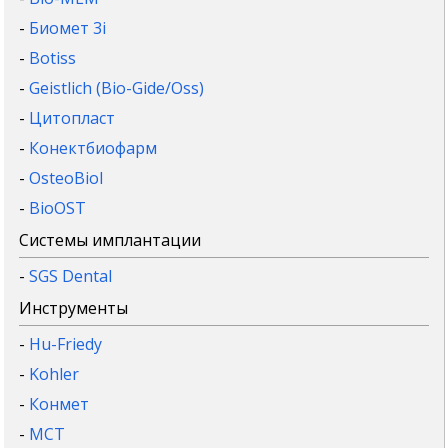
-
Биомет 3i
-
Botiss
-
Geistlich (Bio-Gide/Oss)
-
Цитопласт
-
Конектбиофарм
-
OsteoBiol
-
BioOST
Системы имплантации
-
SGS Dental
Инструменты
-
Hu-Friedy
-
Kohler
-
Конмет
-
MCT