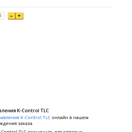
–
+
б.
вления K-Control TLC
равления K-Control TLC
онлайн в нашем
ждения заказа.
-Control TLC розничная, для оптовых