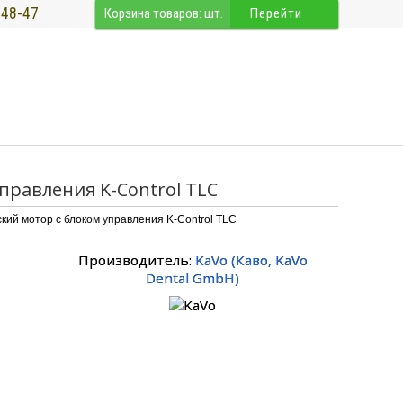
-48-47
Корзина товаров:
шт.
Перейти
управления K-Control TLC
ский мотор с блоком управления K-Control TLC
Производитель:
KaVo
(
Каво
,
KaVo
Dental GmbH
)