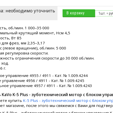
а: необходимо уточнить
В корзину
1
шт. =
ру
сть, об./мин. 1 000–35 000
имальный крутящий момент, Нсм 4,5
ость, Вт 85
 для фрез, мм 2,35–3,17
с (левое вращение), об./мин. 5 000
ая регулировка скорости.
ожность ограничения скорости до 30 000 об./мин.
 ход.
6 г.
е управление 4955 / 4911 - Кат. № 1.009.4244
управление 4956 / 4911 - Кат. № 1.009.4245
ное управление 4957 / 4911 - Кат. № 1.009.4243
 KaVo K-5 Plus - зуботехнический мотор с блоком упра
ете купить
K-5 Plus - зуботехнический мотор с блоком уп
ет магазине, после этого мы свяжемся с Вами для подтвер
а K-5 Plus - зуботехнический мотор с блоком управления K