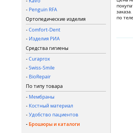
-
KaVo
покупа
-
Penguin RFA
заказа
по теле
Ортопедические изделия
-
Comfort-Dent
-
Изделия РИА
Средства гигиены
-
Curaprox
-
Swiss-Smile
-
BioRepair
По типу товара
-
Мембраны
-
Костный материал
-
Удобство пациентов
-
Брошюры и каталоги