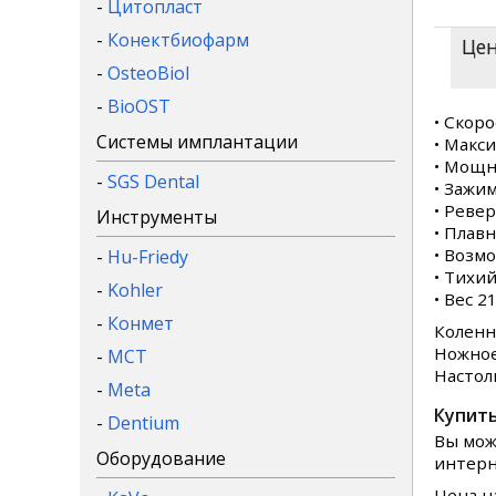
-
Цитопласт
-
Конектбиофарм
Цен
-
OsteoBiol
-
BioOST
• Скоро
Системы имплантации
• Макс
• Мощн
-
SGS Dental
• Зажим
• Ревер
Инструменты
• Плавн
• Возм
-
Hu-Friedy
• Тихий
-
Kohler
• Вес 21
-
Конмет
Коленно
Ножное 
-
MCT
Настоль
-
Meta
Купить
-
Dentium
Вы мож
Оборудование
интерн
Цена н