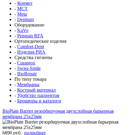
-
Конмет
-
MCT
-
Meta
-
Dentium
Оборудование
-
KaVo
-
Penguin RFA
Ортопедические изделия
-
Comfort-Dent
-
Изделия РИА
Средства гигиены
-
Curaprox
-
Swiss-Smile
-
BioRepair
По типу товара
-
Мембраны
-
Костный материал
-
Удобство пациентов
-
Брошюры и каталоги
BioPlate Barrier резорбируемая двухслойная барьерная
мембрана 25x25мм
6890 руб.
подробнее