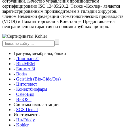
сотрудники. Качество управления производством
сертифицировано ISO 13485:2012. Также «Кохлер» является
зарегистрированным производителем в гильдии хирургов,
членом Немецкой федерации стоматологических производств
(VDDI) и Палаты торговли в Констанце. Предоставляется
неограниченная гарантия на поломки зубных щипцов.
Гранулы, мембраны, блоки
-
Лиопласт-С
-
Bio-MEM
-
Биомет 3i
-
Botiss
-
Geistlich (Bio-Gide/Oss)
-
Цитопласт
-
Конектбиофарм
-
OsteoBiol
-
BioOST
Системы имплантации
-
SGS Dental
Инструменты
-
Hu-Friedy
-
Kohler