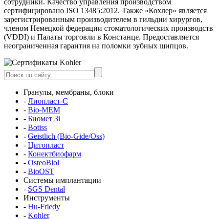
сотрудники. Качество управления производством
сертифицировано ISO 13485:2012. Также «Кохлер» является
зарегистрированным производителем в гильдии хирургов,
членом Немецкой федерации стоматологических производств
(VDDI) и Палаты торговли в Констанце. Предоставляется
неограниченная гарантия на поломки зубных щипцов.
Гранулы, мембраны, блоки
-
Лиопласт-С
-
Bio-MEM
-
Биомет 3i
-
Botiss
-
Geistlich (Bio-Gide/Oss)
-
Цитопласт
-
Конектбиофарм
-
OsteoBiol
-
BioOST
Системы имплантации
-
SGS Dental
Инструменты
-
Hu-Friedy
-
Kohler