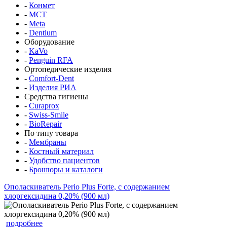
-
Конмет
-
MCT
-
Meta
-
Dentium
Оборудование
-
KaVo
-
Penguin RFA
Ортопедические изделия
-
Comfort-Dent
-
Изделия РИА
Средства гигиены
-
Curaprox
-
Swiss-Smile
-
BioRepair
По типу товара
-
Мембраны
-
Костный материал
-
Удобство пациентов
-
Брошюры и каталоги
Ополаскиватель Perio Plus Forte, с содержанием
хлоргексидина 0,20% (900 мл)
подробнее