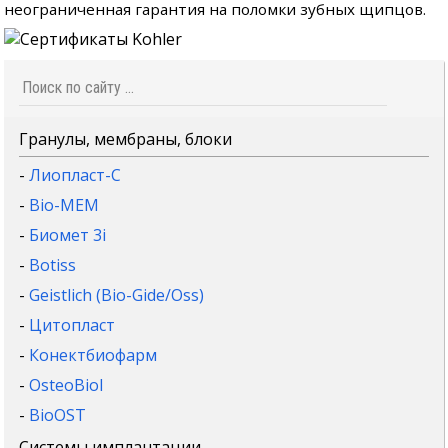
неограниченная гарантия на поломки зубных щипцов.
Гранулы, мембраны, блоки
-
Лиопласт-С
-
Bio-MEM
-
Биомет 3i
-
Botiss
-
Geistlich (Bio-Gide/Oss)
-
Цитопласт
-
Конектбиофарм
-
OsteoBiol
-
BioOST
Системы имплантации