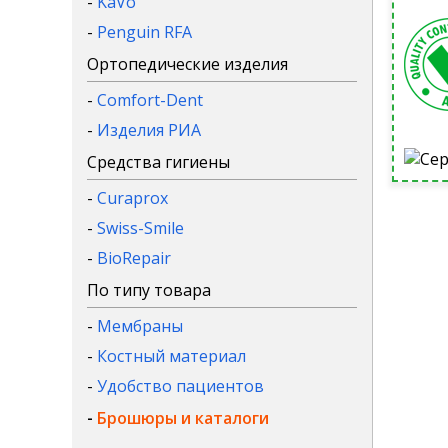
-
KaVo
-
Penguin RFA
Ортопедические изделия
-
Comfort-Dent
-
Изделия РИА
Средства гигиены
-
Curaprox
-
Swiss-Smile
-
BioRepair
По типу товара
-
Мембраны
-
Костный материал
-
Удобство пациентов
-
Брошюры и каталоги