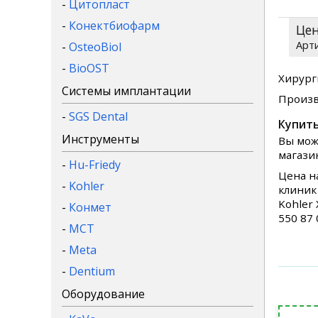
-
Цитопласт
-
Конектбиофарм
Це
-
OsteoBiol
-
BioOST
Хирург
Системы имплантации
Произв
-
SGS Dental
Купить
Инструменты
Вы мож
магази
-
Hu-Friedy
Цена н
-
Kohler
клиник
Kohler
-
Конмет
550 87
-
MCT
-
Meta
-
Dentium
Оборудование