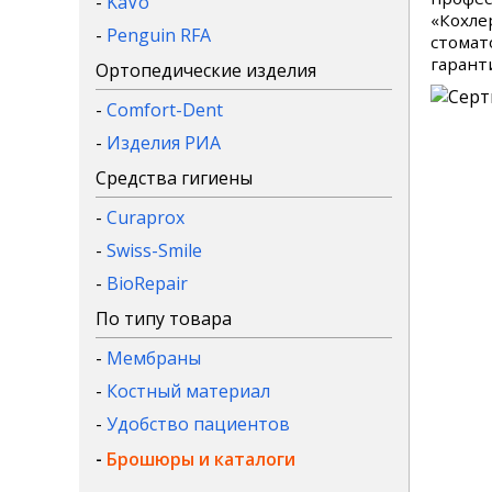
-
KaVo
«Кохле
-
Penguin RFA
стомат
гарант
Ортопедические изделия
-
Comfort-Dent
-
Изделия РИА
Средства гигиены
-
Curaprox
-
Swiss-Smile
-
BioRepair
По типу товара
-
Мембраны
-
Костный материал
-
Удобство пациентов
-
Брошюры и каталоги