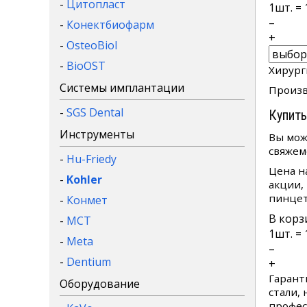
-
Цитопласт
1
шт. =
–
-
Конектбиофарм
+
-
OsteoBiol
-
BioOST
Хирург
Системы имплантации
Произв
-
SGS Dental
Купить
Инструменты
Вы мож
свяжем
-
Hu-Friedy
Цена н
-
Kohler
акции,
пинцет
-
Конмет
В корз
-
MCT
1
шт. =
-
Meta
–
-
Dentium
+
Гарант
Оборудование
стали,
профес