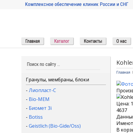
Комплексное обеспечение клиник России и СНГ
Главная
Каталог
Контакты
О нас
Kohle
Главная
Гранулы, мембраны, блоки
-
Лиопласт-С
Произ
-
Bio-MEM
Цена:
-
Биомет 3i
4637
Данный
-
Botiss
Имеютс
-
Geistlich (Bio-Gide/Oss)
В корз