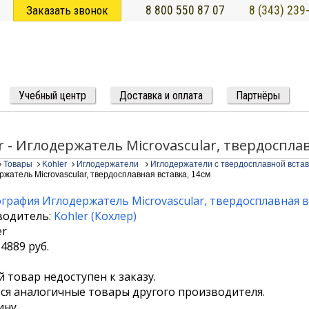
Заказать звонок
8 800 550 87 07
8 (343) 239
Учебный центр
Доставка и оплата
Партнёры
r - Иглодержатель Microvascular, твердоспла
Товары
Kohler
Иглодержатели
Иглодержатели с твердосплавной встав
ржатель Microvascular, твердосплавная вставка, 14см
водитель:
Kohler
(
Кохлер
)
14889
руб.
 товар недоступен к заказу.
я аналогичные товары другого производителя.
ину