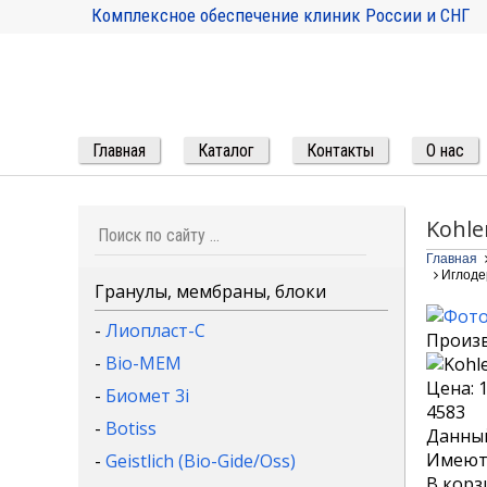
Комплексное обеспечение клиник России и СНГ
Главная
Каталог
Контакты
О нас
Kohle
Главная
Иглоде
Гранулы, мембраны, блоки
-
Лиопласт-С
Произ
-
Bio-MEM
Цена:
-
Биомет 3i
4583
-
Botiss
Данный
Имеютс
-
Geistlich (Bio-Gide/Oss)
В корз