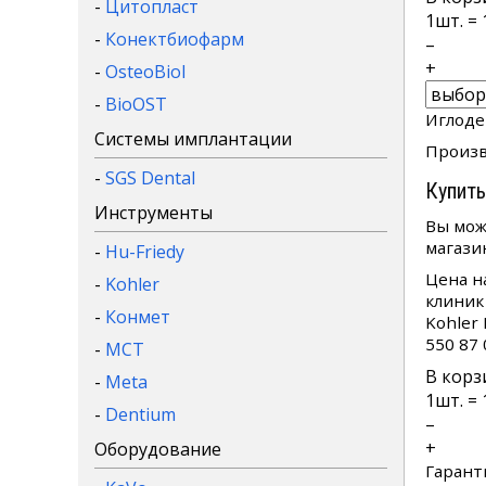
-
Цитопласт
1
шт. =
-
Конектбиофарм
–
+
-
OsteoBiol
-
BioOST
Иглодер
Системы имплантации
Произв
-
SGS Dental
Купить
Инструменты
Вы мож
магази
-
Hu-Friedy
Цена н
-
Kohler
клиник
-
Конмет
Kohler
550 87
-
MCT
В корз
-
Meta
1
шт. =
-
Dentium
–
+
Оборудование
Гарант