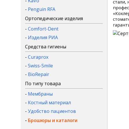
-
KaVo
стали,
профес
-
Penguin RFA
«Кохле
Ортопедические изделия
стомат
гарант
-
Comfort-Dent
-
Изделия РИА
Средства гигиены
-
Curaprox
-
Swiss-Smile
-
BioRepair
По типу товара
-
Мембраны
-
Костный материал
-
Удобство пациентов
-
Брошюры и каталоги