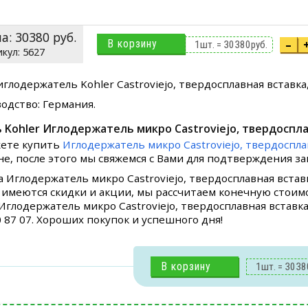
на:
30380
руб.
В корзину
–
1
шт. =
30380
руб.
5627
глодержатель Kohler Castroviejo, твердосплавная вставка,
одство: Германия.
 Kohler Иглодержатель микро Castroviejo, твердоспла
ете купить
Иглодержатель микро Castroviejo, твердоспла
не, после этого мы свяжемся с Вами для подтверждения зак
а Иглодержатель микро Castroviejo, твердосплавная встав
 имеются скидки и акции, мы рассчитаем конечную стоим
 Иглодержатель микро Castroviejo, твердосплавная вставка
0 87 07. Хороших покупок и успешного дня!
В корзину
1
шт. =
3038