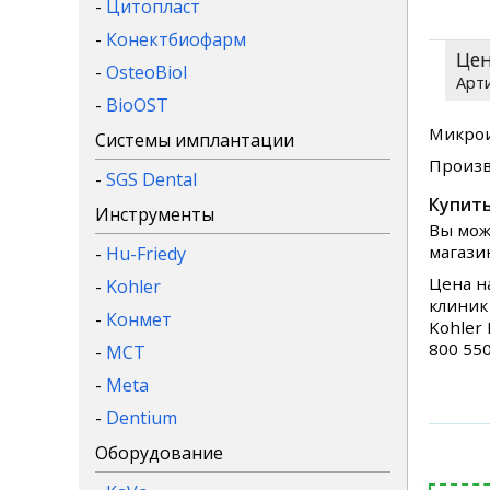
-
Цитопласт
-
Конектбиофарм
Це
-
OsteoBiol
-
BioOST
Микрои
Системы имплантации
Произв
-
SGS Dental
Купить
Инструменты
Вы мож
магази
-
Hu-Friedy
Цена н
-
Kohler
клиник
-
Конмет
Kohler
800 55
-
MCT
-
Meta
-
Dentium
Оборудование