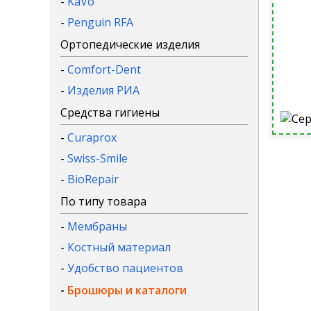
-
KaVo
-
Penguin RFA
Ортопедические изделия
-
Comfort-Dent
-
Изделия РИА
Средства гигиены
-
Curaprox
-
Swiss-Smile
-
BioRepair
По типу товара
-
Мембраны
-
Костный материал
-
Удобство пациентов
-
Брошюры и каталоги