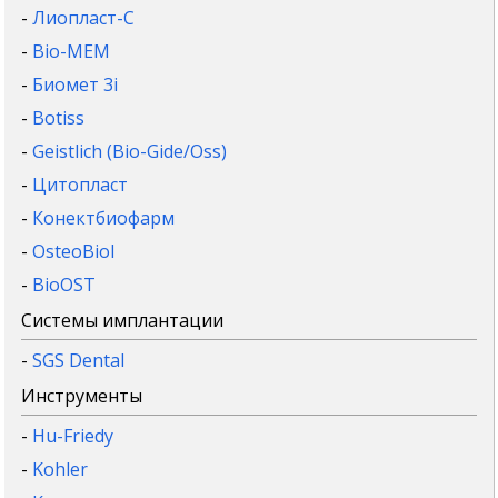
-
Лиопласт-С
-
Bio-MEM
-
Биомет 3i
-
Botiss
-
Geistlich (Bio-Gide/Oss)
-
Цитопласт
-
Конектбиофарм
-
OsteoBiol
-
BioOST
Системы имплантации
-
SGS Dental
Инструменты
-
Hu-Friedy
-
Kohler