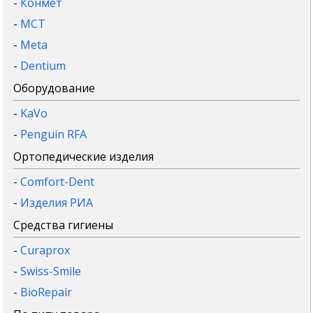
-
Конмет
-
MCT
-
Meta
-
Dentium
Оборудование
-
KaVo
-
Penguin RFA
Ортопедические изделия
-
Comfort-Dent
-
Изделия РИА
Средства гигиены
-
Curaprox
-
Swiss-Smile
-
BioRepair