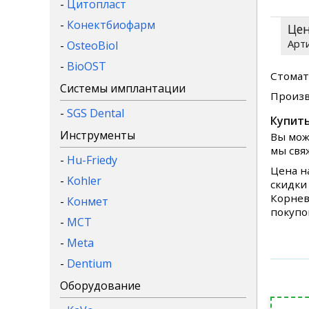
-
Цитопласт
-
Конектбиофарм
Це
-
OsteoBiol
-
BioOST
Стомат
Системы имплантации
Произв
-
SGS Dental
Купить
Инструменты
Вы мож
мы свя
-
Hu-Friedy
Цена н
-
Kohler
скидки
Корнев
-
Конмет
покупо
-
MCT
-
Meta
-
Dentium
Оборудование