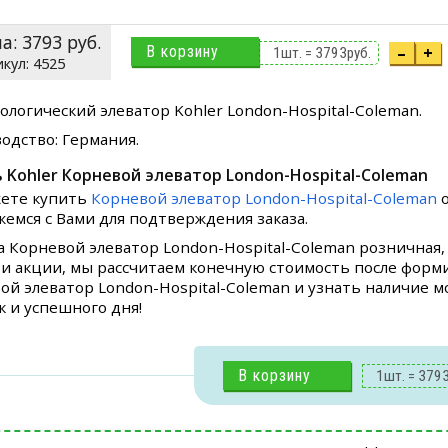
на:
3793
руб.
В корзину
–
+
1
шт. =
3793
руб.
4525
ологический элеватор Kohler London-Hospital-Coleman.
одство: Германия.
 Kohler Корневой элеватор London-Hospital-Coleman
ете купить
Корневой элеватор London-Hospital-Coleman
о
жемся с Вами для подтверждения заказа.
а Корневой элеватор London-Hospital-Coleman розничная,
 и акции, мы рассчитаем конечную стоимость после форми
ой элеватор London-Hospital-Coleman и узнать наличие мо
к и успешного дня!
В корзину
1
шт. =
379