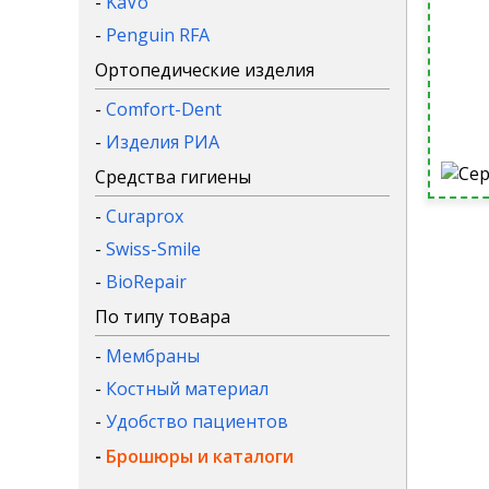
-
KaVo
-
Penguin RFA
Ортопедические изделия
-
Comfort-Dent
-
Изделия РИА
Средства гигиены
-
Curaprox
-
Swiss-Smile
-
BioRepair
По типу товара
-
Мембраны
-
Костный материал
-
Удобство пациентов
-
Брошюры и каталоги