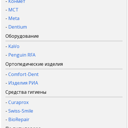
-
Конмет
-
MCT
-
Meta
-
Dentium
Оборудование
-
KaVo
-
Penguin RFA
Ортопедические изделия
-
Comfort-Dent
-
Изделия РИА
Средства гигиены
-
Curaprox
-
Swiss-Smile
-
BioRepair