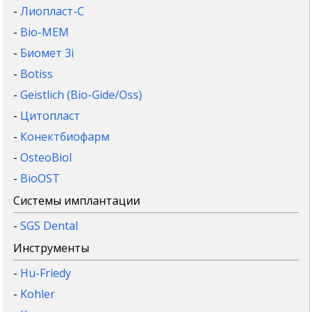
-
Лиопласт-С
-
Bio-MEM
-
Биомет 3i
-
Botiss
-
Geistlich (Bio-Gide/Oss)
-
Цитопласт
-
Конектбиофарм
-
OsteoBiol
-
BioOST
Системы имплантации
-
SGS Dental
Инструменты
-
Hu-Friedy
-
Kohler