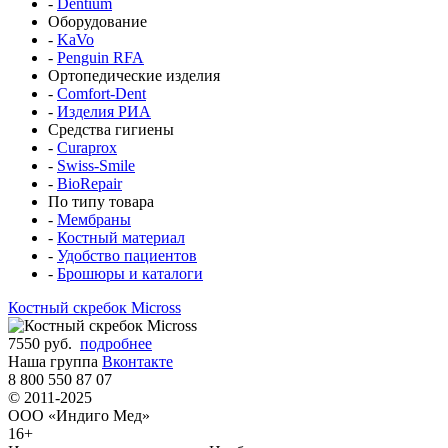
-
Dentium
Оборудование
-
KaVo
-
Penguin RFA
Ортопедические изделия
-
Comfort-Dent
-
Изделия РИА
Средства гигиены
-
Curaprox
-
Swiss-Smile
-
BioRepair
По типу товара
-
Мембраны
-
Костный материал
-
Удобство пациентов
-
Брошюры и каталоги
Костный скребок Micross
7550 руб.
подробнее
Наша группа
Вконтакте
8 800 550 87 07
© 2011-2025
ООО «Индиго Мед»
16+