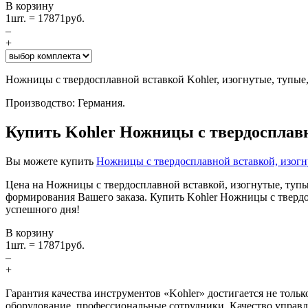
В корзину
1
шт. =
17871
руб.
–
+
Ножницы с твердосплавной вставкой Kohler, изогнутые, тупые,
Производство: Германия.
Купить Kohler Ножницы c твердосплавн
Вы можете купить
Ножницы c твердосплавной вставкой, изогн
Цена на Ножницы c твердосплавной вставкой, изогнутые, тупы
формирования Вашего заказа. Купить Kohler Ножницы c твердос
успешного дня!
В корзину
1
шт. =
17871
руб.
–
+
Гарантия качества инструментов «Kohler» достигается не толь
оборудование, профессиональные сотрудники. Качество управ