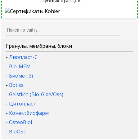
зубных щипцов.
Гранулы, мембраны, блоки
-
Лиопласт-С
-
Bio-MEM
-
Биомет 3i
-
Botiss
-
Geistlich (Bio-Gide/Oss)
-
Цитопласт
-
Конектбиофарм
-
OsteoBiol
-
BioOST