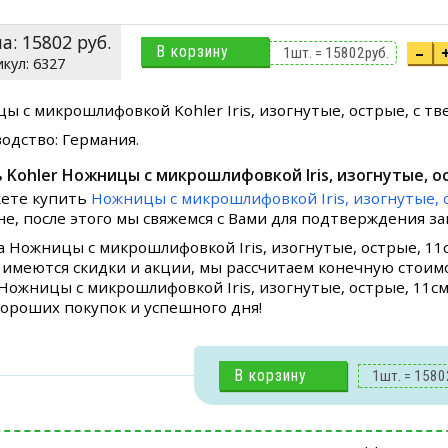
на:
15802
руб.
В корзину
–
1
шт. =
15802
руб.
6327
ы с микрошлифовкой Kohler Iris, изогнутые, острые, с тве
одство: Германия.
 Kohler Ножницы с микрошлифовкой Iris, изогнутые, о
ете купить
Ножницы с микрошлифовкой Iris, изогнутые, 
не, после этого мы свяжемся с Вами для подтверждения зак
а Ножницы с микрошлифовкой Iris, изогнутые, острые, 11
 имеются скидки и акции, мы рассчитаем конечную стоим
 Ножницы с микрошлифовкой Iris, изогнутые, острые, 11см
 Хороших покупок и успешного дня!
В корзину
1
шт. =
1580