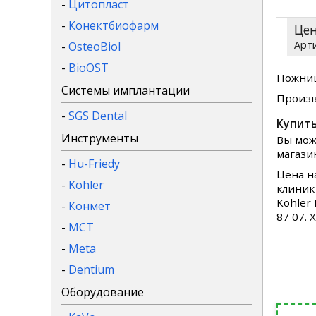
-
Цитопласт
-
Конектбиофарм
Це
-
OsteoBiol
-
BioOST
Ножниц
Системы имплантации
Произв
-
SGS Dental
Купить
Инструменты
Вы мож
магази
-
Hu-Friedy
Цена н
-
Kohler
клиник
Kohler
-
Конмет
87 07.
-
MCT
-
Meta
-
Dentium
Оборудование