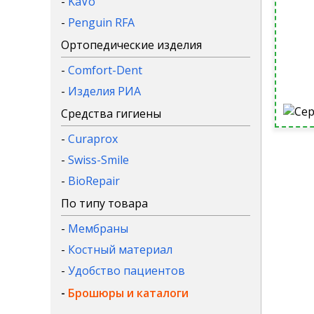
-
KaVo
-
Penguin RFA
Ортопедические изделия
-
Comfort-Dent
-
Изделия РИА
Средства гигиены
-
Curaprox
-
Swiss-Smile
-
BioRepair
По типу товара
-
Мембраны
-
Костный материал
-
Удобство пациентов
-
Брошюры и каталоги