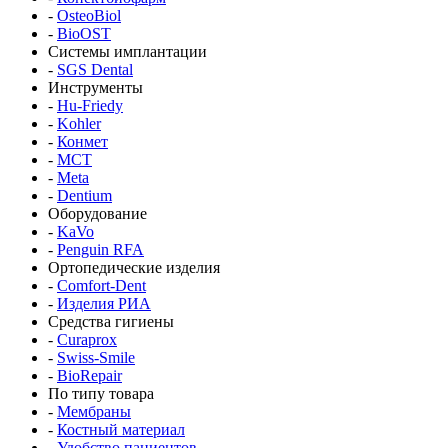
-
OsteoBiol
-
BioOST
Системы имплантации
-
SGS Dental
Инструменты
-
Hu-Friedy
-
Kohler
-
Конмет
-
MCT
-
Meta
-
Dentium
Оборудование
-
KaVo
-
Penguin RFA
Ортопедические изделия
-
Comfort-Dent
-
Изделия РИА
Средства гигиены
-
Curaprox
-
Swiss-Smile
-
BioRepair
По типу товара
-
Мембраны
-
Костный материал
-
Удобство пациентов