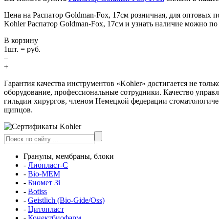
Цена на Распатор Goldman-Fox, 17см розничная, для оптовых 
Kohler Распатор Goldman-Fox, 17см и узнать наличие можно по
В корзину
1
шт. =
руб.
–
+
Гарантия качества инструментов «Kohler» достигается не толь
оборудование, профессиональные сотрудники. Качество управ
гильдии хирургов, членом Немецкой федерации стоматологичес
щипцов.
Гранулы, мембраны, блоки
-
Лиопласт-С
-
Bio-MEM
-
Биомет 3i
-
Botiss
-
Geistlich (Bio-Gide/Oss)
-
Цитопласт
-
Конектбиофарм