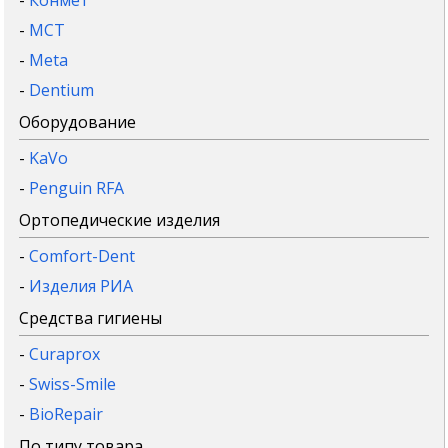
-
Конмет
-
MCT
-
Meta
-
Dentium
Оборудование
-
KaVo
-
Penguin RFA
Ортопедические изделия
-
Comfort-Dent
-
Изделия РИА
Средства гигиены
-
Curaprox
-
Swiss-Smile
-
BioRepair
По типу товара