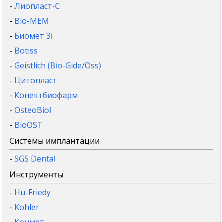
-
Лиопласт-С
-
Bio-MEM
-
Биомет 3i
-
Botiss
-
Geistlich (Bio-Gide/Oss)
-
Цитопласт
-
Конектбиофарм
-
OsteoBiol
-
BioOST
Системы имплантации
-
SGS Dental
Инструменты
-
Hu-Friedy
-
Kohler