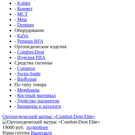
-
Kohler
-
Конмет
-
MCT
-
Meta
-
Dentium
Оборудование
-
KaVo
-
Penguin RFA
Ортопедические изделия
-
Comfort-Dent
-
Изделия РИА
Средства гигиены
-
Curaprox
-
Swiss-Smile
-
BioRepair
По типу товара
-
Мембраны
-
Костный материал
-
Удобство пациентов
-
Брошюры и каталоги
Ортопедический матрас «Comfort-Dent Elite»
19000 руб.
подробнее
Наша группа
Вконтакте