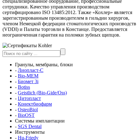
специализированное оборудование, профессиональные
сотрудники. Качество управления производством
сертифицировано ISO 13485:2012. Также «Кохлер» является
зарегистрированным производителем в гильдии хирургов,
членом Немецкой федерации стоматологических производств
(VDDI) и Палаты торговли в Констанце. Предоставляется
неограниченная гарантия на поломки зубных щипцов.
Гранулы, мембраны, блоки
-
Лиопласт-С
-
Bio-MEM
-
Биомет 3i
-
Botiss
-
Geistlich (Bio-Gide/Oss)
-
Цитопласт
-
Конектбиофарм
-
OsteoBiol
-
BioOST
Системы имплантации
-
SGS Dental
Инструменты
-
Hu-Friedy