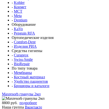
-
Kohler
-
Конмет
-
MCT
-
Meta
-
Dentium
Оборудование
-
KaVo
-
Penguin RFA
Ортопедические изделия
-
Comfort-Dent
-
Изделия РИА
Средства гигиены
-
Curaprox
-
Swiss-Smile
-
BioRepair
По типу товара
-
Мембраны
-
Костный материал
-
Удобство пациентов
-
Брошюры и каталоги
Maxresorb гранулы 2мл
8800 руб.
подробнее
Наша группа
Вконтакте