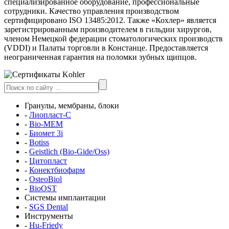
специализированное оборудование, профессиональные
сотрудники. Качество управления производством
сертифицировано ISO 13485:2012. Также «Кохлер» является
зарегистрированным производителем в гильдии хирургов,
членом Немецкой федерации стоматологических производств
(VDDI) и Палаты торговли в Констанце. Предоставляется
неограниченная гарантия на поломки зубных щипцов.
Гранулы, мембраны, блоки
-
Лиопласт-С
-
Bio-MEM
-
Биомет 3i
-
Botiss
-
Geistlich (Bio-Gide/Oss)
-
Цитопласт
-
Конектбиофарм
-
OsteoBiol
-
BioOST
Системы имплантации
-
SGS Dental
Инструменты
-
Hu-Friedy