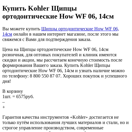
Купить Kohler Щипцы
ортодонтические How WF 06, 14см
Вы можете купить
Щипцы ортодонтические How WF 06,
14см
онлайн в нашем интернет магазине, после этого мы
свяжемся с Вами для подтверждения заказа.
Цена на Щипцы ортодонтические How WF 06, 14см
розничная, для оптовых покупателей и клиник имеются
скидки и акции, мы рассчитаем конечную стоимость после
формирования Вашего заказа. Купить Kohler Щипцы
ортодонтические How WF 06, 14см и узнать наличие можно
по телефону: 8 800 550 87 07. Хороших покупок и успешного
дня!
В корзину
1
шт. =
6575
руб.
–
+
Гарантия качества инструментов «Kohler» достигается не
только путём использования лучших материалов и стали, но и
строгое управление производством, современные