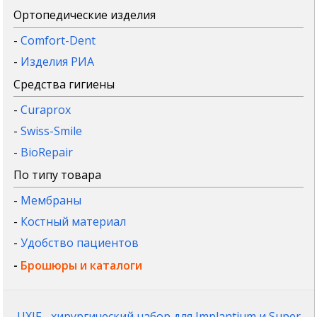
Ортопедические изделия
-
Comfort-Dent
-
Изделия РИА
Средства гигиены
-
Curaprox
-
Swiss-Smile
-
BioRepair
По типу товара
-
Мембраны
-
Костный материал
-
Удобство пациентов
-
Брошюры и каталоги
UXIF - хирургический набор для Implantium и Super