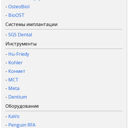
-
OsteoBiol
-
BioOST
Системы имплантации
-
SGS Dental
Инструменты
-
Hu-Friedy
-
Kohler
-
Конмет
-
MCT
-
Meta
-
Dentium
Оборудование
-
KaVo
-
Penguin RFA