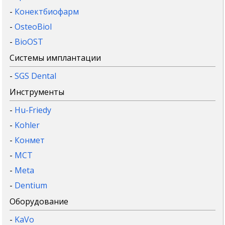
-
Конектбиофарм
-
OsteoBiol
-
BioOST
Системы имплантации
-
SGS Dental
Инструменты
-
Hu-Friedy
-
Kohler
-
Конмет
-
MCT
-
Meta
-
Dentium
Оборудование
-
KaVo