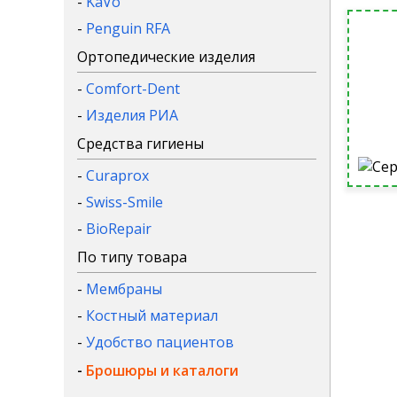
-
KaVo
-
Penguin RFA
Ортопедические изделия
-
Comfort-Dent
-
Изделия РИА
Средства гигиены
-
Curaprox
-
Swiss-Smile
-
BioRepair
По типу товара
-
Мембраны
-
Костный материал
-
Удобство пациентов
-
Брошюры и каталоги