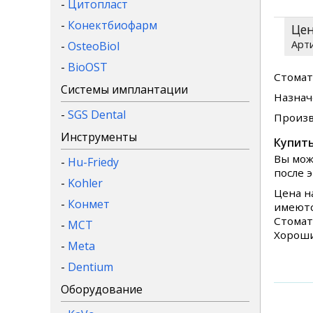
-
Цитопласт
-
Конектбиофарм
Це
-
OsteoBiol
-
BioOST
Стомат
Системы имплантации
Назнач
-
SGS Dental
Произв
Инструменты
Купить
Вы мож
-
Hu-Friedy
после 
-
Kohler
Цена н
-
Конмет
имеютс
Стомат
-
MCT
Хороши
-
Meta
-
Dentium
Оборудование