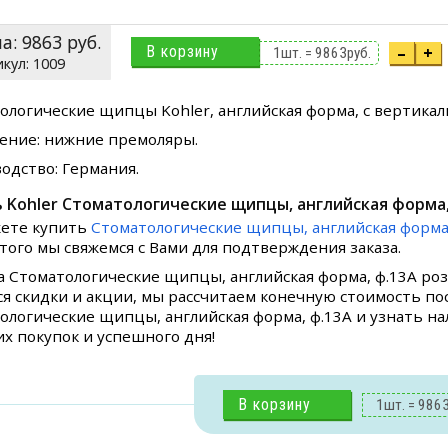
на:
9863
руб.
В корзину
–
+
1
шт. =
9863
руб.
1009
ологические щипцы Kohler, английская форма, с вертикал
ение: нижние премоляры.
одство: Германия.
 Kohler Стоматологические щипцы, английская форма,
ете купить
Стоматологические щипцы, английская форма,
этого мы свяжемся с Вами для подтверждения заказа.
а Стоматологические щипцы, английская форма, ф.13А роз
я скидки и акции, мы рассчитаем конечную стоимость пос
ологические щипцы, английская форма, ф.13А и узнать нал
х покупок и успешного дня!
В корзину
1
шт. =
986