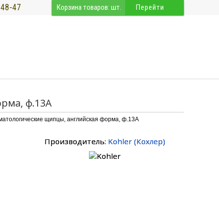
-48-47
Корзина товаров:
шт.
Перейти
рма, ф.13А
матологические щипцы, английская форма, ф.13А
Производитель:
Kohler
(
Кохлер
)