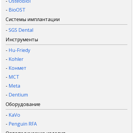
-
OsteoBiol
-
BioOST
Системы имплантации
-
SGS Dental
Инструменты
-
Hu-Friedy
-
Kohler
-
Конмет
-
MCT
-
Meta
-
Dentium
Оборудование
-
KaVo
-
Penguin RFA