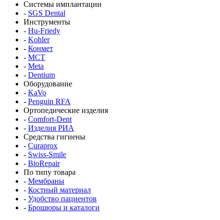
Системы имплантации
-
SGS Dental
Инструменты
-
Hu-Friedy
-
Kohler
-
Конмет
-
MCT
-
Meta
-
Dentium
Оборудование
-
KaVo
-
Penguin RFA
Ортопедические изделия
-
Comfort-Dent
-
Изделия РИА
Средства гигиены
-
Curaprox
-
Swiss-Smile
-
BioRepair
По типу товара
-
Мембраны
-
Костный материал
-
Удобство пациентов
-
Брошюры и каталоги