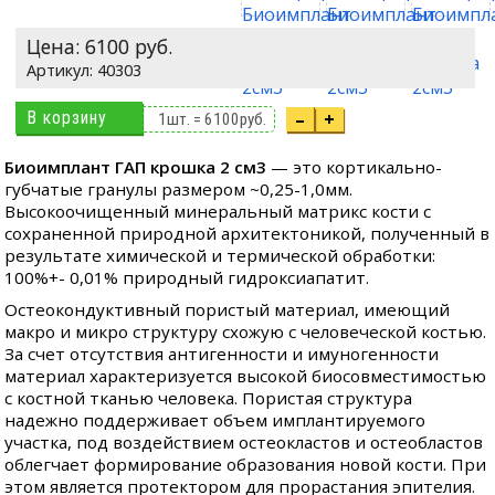
Цена:
6100
руб.
40303
В корзину
–
+
1
шт. =
6100
руб.
Биоимплант ГАП крошка 2 см3
— это кортикально-
губчатые гранулы размером ~0,25-1,0мм.
Высокоочищенный минеральный матрикс кости с
сохраненной природной архитектоникой, полученный в
результате химической и термической обработки:
100%+- 0,01% природный гидроксиапатит.
Остеокондуктивный пористый материал, имеющий
макро и микро структуру схожую с человеческой костью.
За счет отсутствия антигенности и имуногенности
материал характеризуется высокой биосовместимостью
с костной тканью человека. Пористая структура
надежно поддерживает объем имплантируемого
участка, под воздействием остеокластов и остеобластов
облегчает формирование образования новой кости. При
этом является протектором для прорастания эпителия.