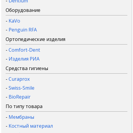
-
Dentium
Оборудование
-
KaVo
-
Penguin RFA
Ортопедические изделия
-
Comfort-Dent
-
Изделия РИА
Средства гигиены
-
Curaprox
-
Swiss-Smile
-
BioRepair
По типу товара
-
Мембраны
-
Костный материал