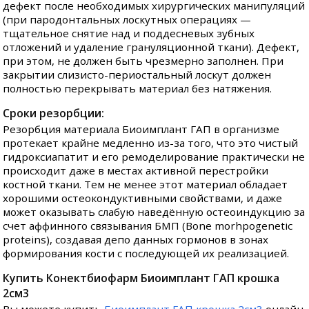
дефект после необходимых хирургических манипуляций
(при пародонтальных лоскутных операциях —
тщательное снятие над и поддесневых зубных
отложений и удаление грануляционной ткани). Дефект,
при этом, не должен быть чрезмерно заполнен. При
закрытии слизисто-периостальный лоскут должен
полностью перекрывать материал без натяжения.
Сроки резорбции:
Резорбция материала Биоимплант ГАП в организме
протекает крайне медленно из-за того, что это чистый
гидроксиапатит и его ремоделирование практически не
происходит даже в местах активной перестройки
костной ткани. Тем не менее этот материал обладает
хорошими остеокондуктивными свойствами, и даже
может оказывать слабую наведённую остеоиндукцию за
счет аффинного связывания БМП (Bone morhpogenetic
proteins), создавая депо данных гормонов в зонах
формирования кости с последующей их реализацией.
Купить Конектбиофарм Биоимплант ГАП крошка
2см3