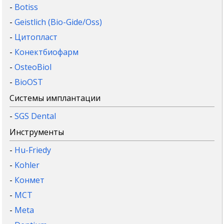
-
Botiss
-
Geistlich (Bio-Gide/Oss)
-
Цитопласт
-
Конектбиофарм
-
OsteoBiol
-
BioOST
Системы имплантации
-
SGS Dental
Инструменты
-
Hu-Friedy
-
Kohler
-
Конмет
-
MCT
-
Meta