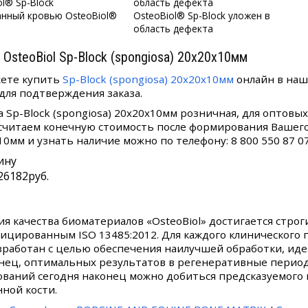
нный кровью OsteoBiol®
OsteoBiol® Sp-Block уложен в
область дефекта
 OsteoBiol Sp-Block (spongiosa) 20х20х10мм
ете купить
Sp-Block (spongiosa) 20х20х10мм
онлайн в наш
 для подтверждения заказа.
а Sp-Block (spongiosa) 20х20х10мм розничная, для оптовы
считаем конечную стоимость после формирования Вашего за
10мм и узнать наличие можно по телефону: 8 800 550 87 0
ину
26182
руб.
ия качества биоматериалов «OsteoBiol» достигается стро
ицированным ISO 13485:2012. Для каждого клинического
зработан с целью обеспечения наилучшей обработки, ид
онец, оптимальных результатов в регенеративные периоды
ований сегодня наконец можно добиться предсказуемого 
нной кости.