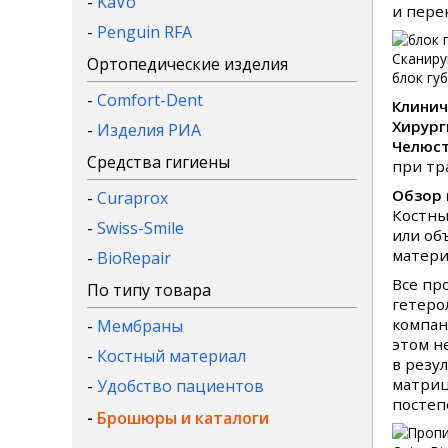
-
KaVo
и пере
-
Penguin RFA
Сканиру
Ортопедические изделия
блок гу
-
Comfort-Dent
Клинич
Хирург
-
Изделия РИА
Челюст
Средства гигиены
при тр
Обзор 
-
Curaprox
Костны
-
Swiss-Smile
или об
матери
-
BioRepair
Все пр
По типу товара
гетеро
компан
-
Мембраны
этом н
-
Костный материал
в резу
матриц
-
Удобство пациентов
постеп
-
Брошюры и каталоги