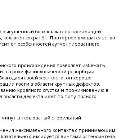
ий высушенный блок коллагеносодержащей
ть, коллаген сохранён. Повторное вмешательство
исит от особенностей аугментированного
конского происхождения позволяет избежать
атить сроки физиологической резорбции
Благодаря своей жесткости, он хорошо
рации кости в области крупных дефектов.
ванию кровяного сгустка и проникновению в
в области дефекта идет по типу полного
0 минут в тепловатый стерильный
печения максимального контакта с принимающим
 обязательно фиксируется винтами остеосинтеза