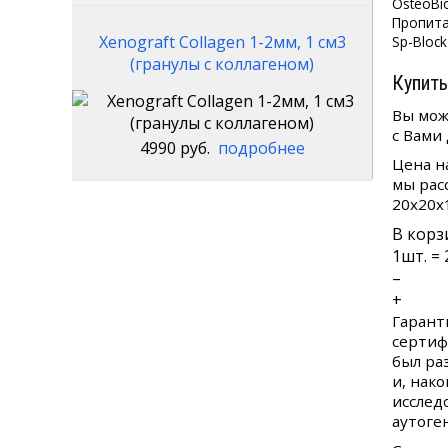
Пропита
Xenograft Collagen 1-2мм, 1 см3
Sp-Block
(гранулы с коллагеном)
Купить
Вы мож
с Вами
4990 руб.
подробнее
Цена н
мы рас
20х20х
В корз
1
шт. =
–
+
Гарант
сертиф
был ра
и, нак
исслед
аутоге