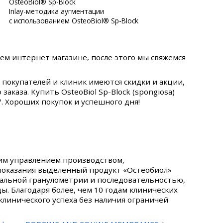
Inlay-методика аугментации
с использованием OsteoBiol® Sp-Block
ем интернет магазине, после этого мы свяжемся
х покупателей и клиник имеются скидки и акции,
каза. Купить OsteoBiol Sp-Block (spongiosa)
7. Хороших покупок и успешного дня!
гим управлением производством,
 показания выделенный продукт «Остеобиол»
еальной гранулометрии и последовательностью,
. Благодаря более, чем 10 годам клинических
клинического успеха без наличия ограничей