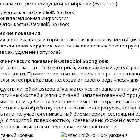
крывается резорбируемой мембраной (Evolution).
ющая электронная микроскопия:
бчатой кости OsteoBiol® Sp-Block
еские показания:
ия:
вертикальная и горизонтальная костная аугментация 
но-лицевая хирургия:
частичная или полная реконструкц
авмах, удалении опухолей.
клинических показаний Osteobiol Spongiosa:
й трансплантат – это материал, используемый для устран
ъема кости. Применение этих материалов в регенеративн
алы остеопроводимы, т.е. создают своего рода «леса» дл
одукты линейки OsteoBiol являются ксенотрансплантатами
логичных костей и мягких тканей. Запатентованный проц
ии Tecnoss добиться биосовместимости, сохранив часть к
е используя обработку при высоких температурах, котора
льтате получается уникальный биоматериал, состоящий 
ы с пористой поверхностью, чрезвычайно схожей с ауто
енно рассасываться с образованием новой кости.