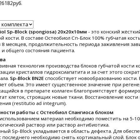
26182
руб.
iol Sp-Block (spongiosa) 20х20х10мм
- это конский жёстк
ой кости. В составе Остеобиол Сп-Блок 100% губчатая кос
з 8 месяцев, продолжительность периода заживления зав
а и общего состояния пациента.
ва
зивная технология производства блоков губчатой кости 
зации кристаллов гидроксиапатита и за счет этого сокр
ала.
Sp-Block BN2E
способствует новообразованию кости. 
яет объем. Это имеет существенное значение при регене
ащийся в препарате коллаген благоприятствует формиро
тат клеток, строящих новые ткани. Восстановление кости 
ния (restitutio ad integrum).
ности работы с Остеобиол Спангиоса блоком
использованием материал необходимо поместить на 5-1
огический раствор или раствор антибиотика.
ный Sp-Block укладывается в область дефекта. Для обес
с последнего необходимо снять кортикальный слой. Блок