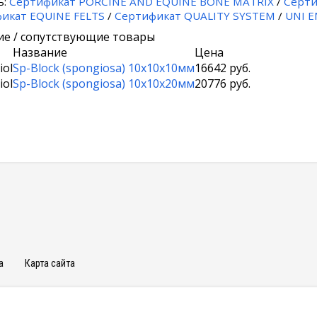
ь:
Сертификат PORCINE AND EQUINE BONE MATRIX
/
Серти
икат EQUINE FELTS
/
Сертификат QUALITY SYSTEM
/
UNI E
е / сопутствующие товары
Название
Цена
iol
Sp-Block (spongiosa) 10х10х10мм
16642 руб.
iol
Sp-Block (spongiosa) 10х10х20мм
20776 руб.
а
Карта сайта