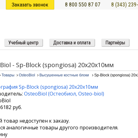
Заказать звонок
8 800 550 87 07
8 (343) 239
Учебный центр
Доставка и оплата
Партнёры
Biol - Sp-Block (spongiosa) 20х20х10мм
Товары
OsteoBiol
Высушенные костные блоки
Sp-Block (spongiosa) 20
водитель:
OsteoBiol
(
Остеобиол
,
Osteo-biol
)
26182
руб.
 товар недоступен к заказу.
я аналогичные товары другого производителя.
ину