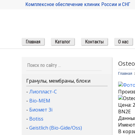
Комплексное обеспечение клиник России и СНГ
Главная
Каталог
Контакты
О нас
Osteo
Главная
Гранулы, мембраны, блоки
-
Лиопласт-С
Произ
-
Bio-MEM
Цена:
-
Биомет 3i
BN2E
Данный
-
Botiss
Имеютс
-
Geistlich (Bio-Gide/Oss)
В корз