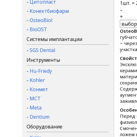
-
Цитопласт
1
шт. =
–
-
Конектбиофарм
+
-
OsteoBiol
-
BioOST
OsteoB
губчат
Системы имплантации
~ чере
участк
-
SGS Dental
Свойст
Инструменты
Эксклю
керами
-
Hu-Friedy
матери
-
Kohler
сохран
Содерж
-
Конмет
аугмен
-
MCT
заживле
-
Meta
Особен
Перед 
-
Dentium
физиол
Оборудование
Смочен
ложем 