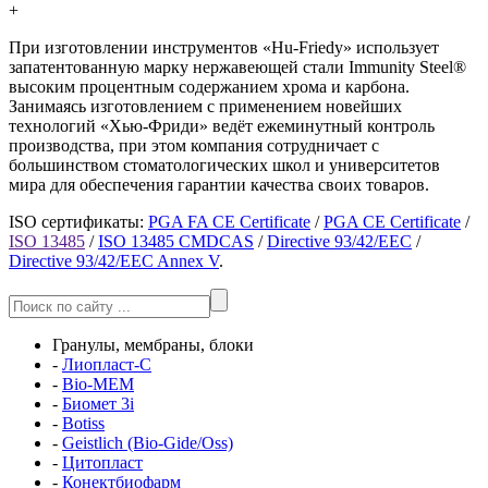
+
При изготовлении инструментов «Hu-Friedy» использует
запатентованную марку нержавеющей стали Immunity Steel®
высоким процентным содержанием хрома и карбона.
Занимаясь изготовлением с применением новейших
технологий «Хью-Фриди» ведёт ежеминутный контроль
производства, при этом компания сотрудничает с
большинством стоматологических школ и университетов
мира для обеспечения гарантии качества своих товаров.
ISO сертификаты:
PGA FA CE Certificate
/
PGA CE Certificate
/
ISO 13485
/
ISO 13485 CMDCAS
/
Directive 93/42/EEC
/
Directive 93/42/EEC Annex V
.
Гранулы, мембраны, блоки
-
Лиопласт-С
-
Bio-MEM
-
Биомет 3i
-
Botiss
-
Geistlich (Bio-Gide/Oss)
-
Цитопласт
-
Конектбиофарм