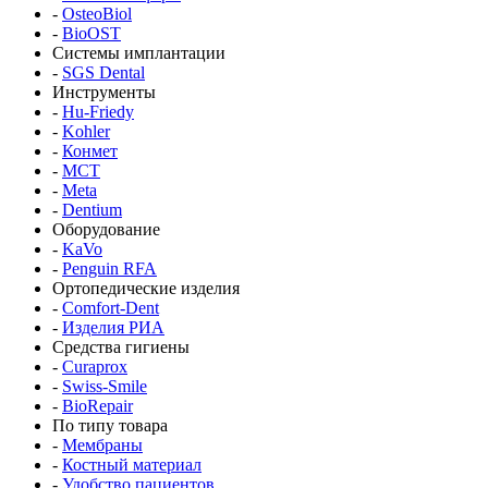
-
OsteoBiol
-
BioOST
Системы имплантации
-
SGS Dental
Инструменты
-
Hu-Friedy
-
Kohler
-
Конмет
-
MCT
-
Meta
-
Dentium
Оборудование
-
KaVo
-
Penguin RFA
Ортопедические изделия
-
Comfort-Dent
-
Изделия РИА
Средства гигиены
-
Curaprox
-
Swiss-Smile
-
BioRepair
По типу товара
-
Мембраны
-
Костный материал
-
Удобство пациентов