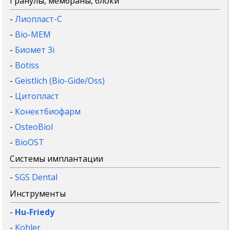
Гранулы, мембраны, блоки
-
Лиопласт-С
-
Bio-MEM
-
Биомет 3i
-
Botiss
-
Geistlich (Bio-Gide/Oss)
-
Цитопласт
-
Конектбиофарм
-
OsteoBiol
-
BioOST
Системы имплантации
-
SGS Dental
Инструменты
-
Hu-Friedy
-
Kohler